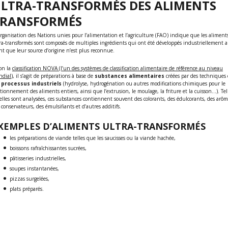
LTRA-TRANSFORMÉS DES ALIMENTS
TRANSFORMÉS
rganisation des Nations unies pour l’alimentation et l’agriculture (FAO) indique que les aliment
ra-transformés sont composés de multiples ingrédients qui ont été développés industriellement 
nt que leur source d’origine n’est plus reconnue.
on la
classification NOVA (l’un des systèmes de classification alimentaire de référence au niveau
ndial
), il s’agit de préparations à base de
substances alimentaires
créées par des techniques 
processus industriels
(hydrolyse, hydrogénation ou autres modifications chimiques pour le
ctionnement des aliments entiers, ainsi que l’extrusion, le moulage, la friture et la cuisson…). Tel
elles sont analysées, ces substances contiennent souvent des colorants, des édulcorants, des arôm
 conservateurs, des émulsifiants et d’autres additifs.
XEMPLES D’ALIMENTS ULTRA-TRANSFORMÉS
les préparations de viande telles que les saucisses ou la viande hachée,
boissons rafraîchissantes sucrées,
pâtisseries industrielles,
soupes instantanées,
pizzas surgelées,
plats préparés.