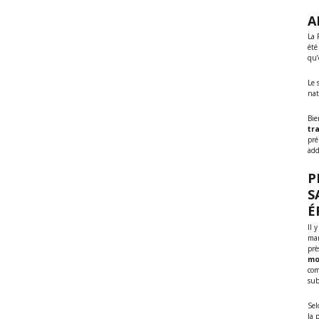
A
La 
été
qu’
Le 
nat
Bie
tr
pré
addi
P
S
É
Il 
mar
prè
mo
co
sub
Sel
la 