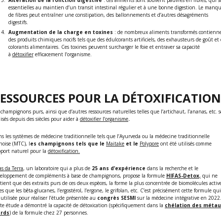
Altération de la fonction digestive
: ces aliments sont souvent pauvres en fibres, qui s
essentielles au maintien d’un transit intestinal régulier et à une bonne digestion. Le manq
de fibres peut entraîner une constipation, des ballonnements et d’autres désagréments
digestifs.
Augmentation de la charge en toxines
: de nombreux aliments transformés contienn
des produits chimiques nocifs tels que des édulcorants artificiels, des exhausteurs de goût et 
colorants alimentaires. Ces toxines peuvent surcharger le foie et entraver sa capacité
à
détoxifier
efficacement l’organisme.
ESSOURCES POUR LA DÉTOXIFICATION
 champignons purs, ainsi que d’autres ressources naturelles telles que l’artichaut, l’ananas, etc. 
lisés depuis des siècles pour aider à
détoxifier l’organisme
.
s les systèmes de médecine traditionnelle tels que l’Ayurveda ou la médecine traditionnelle
noise (MTC), l
es champignons tels que le
Maitake
et le
Polypore
ont été utilisés comme
port naturel pour la
détoxification.
as da Terra
, un laboratoire qui a plus de
25 ans d’expérience
dans la recherche et le
eloppement de compléments à base de champignons, propose la formule
HIFAS-Detox
,
qui ne
tient que des extraits purs de ces deux espèces, la forme la plus concentrée de biomolécules activ
les que les bêta-glucanes, l’ergostérol, l’ergone, le grifolan, etc. C’est précisément cette formule qui
 utilisée pour réaliser l’étude présentée au
congrès SESMI
sur la médecine intégrative en 2022
te étude a démontré la capacité de détoxication (spécifiquement dans la
chélation des métau
urds
) de la formule chez 27 personnes.