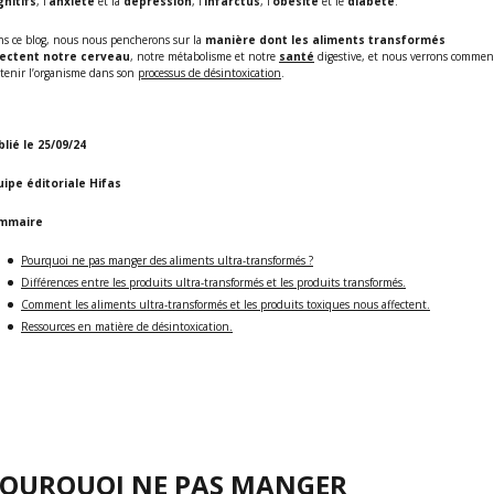
gnitifs
, l’
anxiété
et la
dépression
, l’
infarctus
, l’
obésité
et le
diabète
.
s ce blog, nous nous pencherons sur la
manière dont les aliments transformés
fectent
notre
cerveau
, notre métabolisme et notre
santé
digestive, et nous verrons commen
tenir l’organisme dans son
processus de désintoxication
.
lié le 25/09/24
uipe éditoriale Hifas
mmaire
Pourquoi ne pas manger des aliments ultra-transformés ?
Différences entre les produits ultra-transformés et les produits transformés.
Comment les aliments ultra-transformés et les produits toxiques nous affectent.
Ressources en matière de désintoxication.
OURQUOI NE PAS MANGER