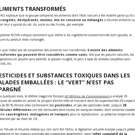
LIMENTS TRANSFORMÉS
FAO explique que ce groupe comprend les aliments dont l’état naturel a été modifié parce qu’ils 
congelés, déshydratés, moulus, mis en conserve ou mélangés
à d’autres aliments o
on leur a ajouté du sel, du sucre ou des huiles, par exemple.
système NOVA indique clairement que même si les ingrédients susmentionnés sont ajoutés, la
ure du produit reste inchangée.
n que l’idéal soit de consommer des aliments non transformés,
il existe des aliments
ansformés qui peuvent être considérés comme sains
, tels que les yaourts naturels, les
parations en poudre sans additifs, le poisson surgelé, le pain à base de céréales complètes sans
tifs, etc.
ESTICIDES ET SUBSTANCES TOXIQUES DANS LES
ALADES EMBALLÉES : LE “VERT” N’EST PAS
PARGNÉ
y a quelques mois, le célèbre magazine français
60 Millions de Consommateurs
a analysé 26
ques de salades en sachet (la plupart d’entre elles se trouvant dans les supermarchés d’Europe) 
s de 80 % d’entre elles contenaient des
pesticides
, et pas des pesticides isolés. Jusqu’à
28
lécules différentes
ont été retrouvées dans toutes les marques testées, dont certaines classée
mme
cancérigènes
,
mutagènes et toxiques
pour la reproduction. La présence moyenne de
stances par sac était de 3,8.
on l’étude et d’autres médias qui s’en sont fait l’écho, la législation actuelle analyse jusqu’à prés
présence et les niveaux autorisés des substances séparément, mais l’
effet cumulatif de la