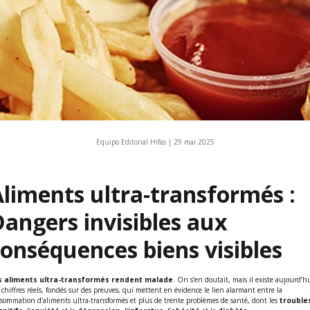
Equipo Editorial Hifas |
29 mai 2025
liments ultra-transformés :
angers invisibles aux
onséquences biens visibles
s aliments ultra-transformés rendent malade
. On s’en doutait, mais il existe aujourd’h
 chiffres réels, fondés sur des preuves, qui mettent en évidence le lien alarmant entre la
sommation d’aliments ultra-transformés et plus de trente problèmes de santé, dont les
trouble