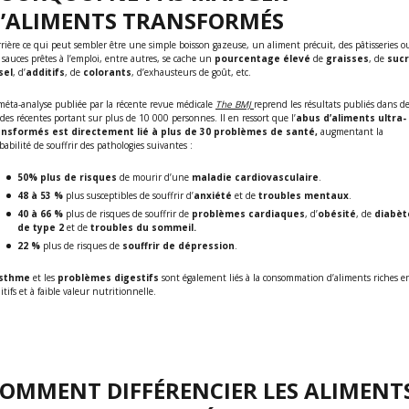
’ALIMENTS TRANSFORMÉS
rière ce qui peut sembler être une simple boisson gazeuse, un aliment précuit, des pâtisseries o
 sauces prêtes à l’emploi, entre autres, se cache un
pourcentage élevé
de
graisses
, de
suc
sel
, d’
additifs
, de
colorants
, d’exhausteurs de goût, etc.
méta-analyse publiée par la récente revue médicale
The BMJ
reprend les résultats publiés dans d
des récentes portant sur plus de 10 000 personnes. Il en ressort que l’
abus d’aliments ultra-
ansformés est directement lié à plus de 30 problèmes de santé,
augmentant la
babilité de souffrir des pathologies suivantes :
50% plus de risques
de mourir d’une
maladie cardiovasculaire
.
48 à 53 %
plus susceptibles de souffrir d’
anxiété
et de
troubles mentaux
.
40 à 66 %
plus de risques de souffrir de
problèmes cardiaques
, d’
obésité
, de
diabèt
de type 2
et de
troubles du sommeil.
22 %
plus de risques de
souffrir de dépression
.
sthme
et les
problèmes digestifs
sont également liés à la consommation d’aliments riches e
itifs et à faible valeur nutritionnelle.
OMMENT DIFFÉRENCIER LES ALIMENT