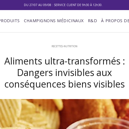
10% DE RÉDUCTION SUR VOTRE PREMIÈRE COMMANDE
LIVRAISON GRATUITE À PARTIR DE 100 €
PRODUITS
CHAMPIGNONS MÉDICINAUX
R&D
À PROPOS D
DU 27/07 AU 09/08 : SERVICE CLIENT DE 9h30 À 12h30.
RECETTES-NUTRITION
Aliments ultra-transformés :
Dangers invisibles aux
conséquences biens visibles