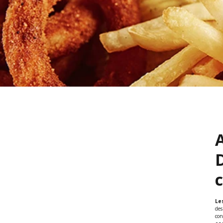
A
D
c
Le
des
con