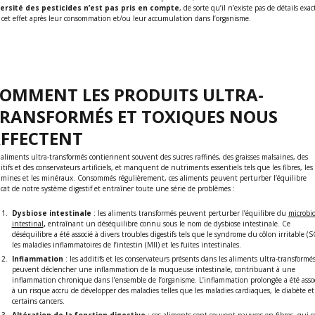
versité des pesticides n’est pas pris en compte
, de sorte qu’il n’existe pas de détails exac
 cet effet après leur consommation et/ou leur accumulation dans l’organisme.
OMMENT LES PRODUITS ULTRA-
RANSFORMÉS ET TOXIQUES NOUS
FFECTENT
 aliments ultra-transformés contiennent souvent des sucres raffinés, des graisses malsaines, des
itifs et des conservateurs artificiels, et manquent de nutriments essentiels tels que les fibres, les
amines et les minéraux. Consommés régulièrement, ces aliments peuvent perturber l’équilibre
icat de notre système digestif et entraîner toute une série de problèmes :
Dysbiose intestinale
: les aliments transformés peuvent perturber l’équilibre du
microbio
intestinal
,
entraînant un déséquilibre connu sous le nom de dysbiose intestinale. Ce
déséquilibre a été associé à divers troubles digestifs tels que le syndrome du côlon irritable (SC
les maladies inflammatoires de l’intestin (MII) et les fuites intestinales.
Inflammation
: les additifs et les conservateurs présents dans les aliments ultra-transformé
peuvent déclencher une inflammation de la muqueuse intestinale, contribuant à une
inflammation chronique dans l’ensemble de l’organisme. L’inflammation prolongée a été asso
à un risque accru de développer des maladies telles que les maladies cardiaques, le diabète et
certains cancers.