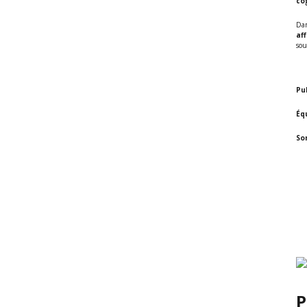
co
Dan
af
sou
Pub
Éq
So
P