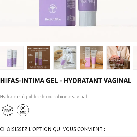
Charger l’image 1 dans la vue de galerie
Charger l’image 2 dans la vue de galerie
Charger l’image 3 dans la vue de galerie
Charger l’image 4 dans la 
Charger l’i
HIFAS-INTIMA GEL - HYDRATANT VAGINAL
Hydrate et équilibre le microbiome vaginal
CHOISISSEZ L’OPTION QUI VOUS CONVIENT :