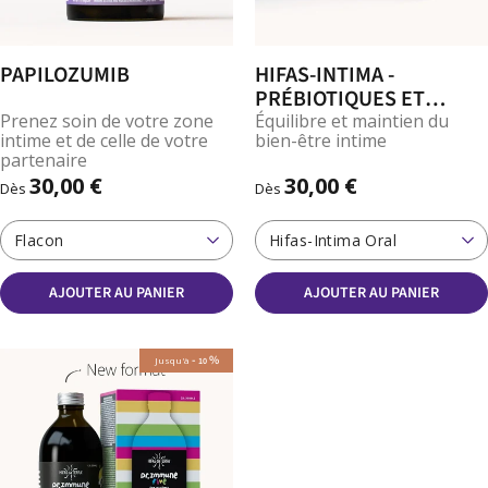
PAPILOZUMIB
HIFAS-INTIMA -
PRÉBIOTIQUES ET
PROBIOTIQUES
Prenez soin de votre zone
Équilibre et maintien du
intime et de celle de votre
bien-être intime
VAGINAUX
partenaire
30,00 €
30,00 €
Dès
Dès
Flacon
Hifas-Intima Oral
AJOUTER AU PANIER
AJOUTER AU PANIER
-
%
Jusqu'à
10