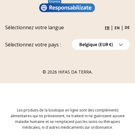
Mentions légales
Conviértete en distribuidor
Laissez-nous ici votre réclamation
Politique de confidentialité
Travailler avec nous
Suivi de votre réclamation
Expédition
Subventions
Sélectionnez votre langue
|
|
DE
FR
EN
Politique de remboursement
Pays
Annulations
Sélectionnez votre pays :
Belgique (EUR €)
Formulaire de Rétractation de Commande
© 2026
HIFAS DA TERRA
.
Les produits de la boutique en ligne sont des compléments
alimentaires qui ne préviennent, ne traitent ni ne guérissent aucune
maladie humaine et ne remplacent pas les soins ou thérapies
médicales, ni d'autres médicaments sur ordonnance.