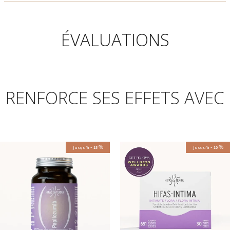
ÉVALUATIONS
RENFORCE SES EFFETS AVEC
-
%
-
%
Jusqu'à
Jusqu'à
15
10