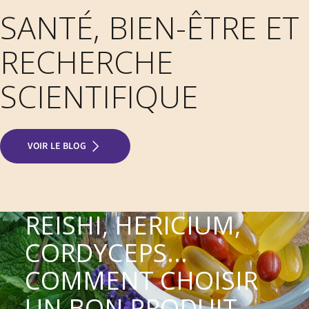
SANTÉ, BIEN-ÊTRE ET
RECHERCHE
SCIENTIFIQUE
VOIR LE BLOG
REISHI, HERICIUM,
CORDYCEPS...
COMMENT CHOISIR
UN BON PRODUIT