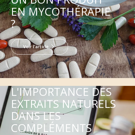
EN MYCOTHÉRAPIE
?
Voir l'article
L'IMPORTANCE DES
EXTRAITS NATURELS
DANS LES
COMPLÉMENTS