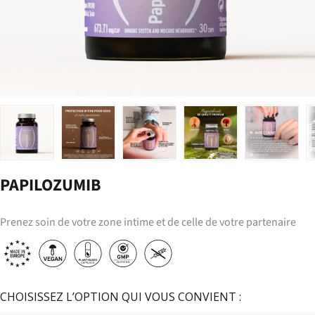
Charger l’image 1 dans la vue de galerie
Charger l’image 2 dans la vue de galerie
Charger l’image 3 dans la vue de galerie
Charger l’image 4 dans la 
Charger l’i
PAPILOZUMIB
Prenez soin de votre zone intime et de celle de votre partenaire
CHOISISSEZ L’OPTION QUI VOUS CONVIENT :