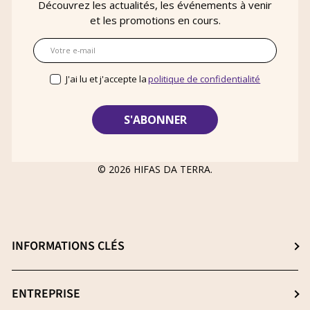
Découvrez les actualités, les événements à venir
et les promotions en cours.
E-mail
J'ai lu et j'accepte la
politique de confidentialité
© 2026
HIFAS DA TERRA
.
INFORMATIONS CLÉS
Choisissez le meilleur complément
ENTREPRISE