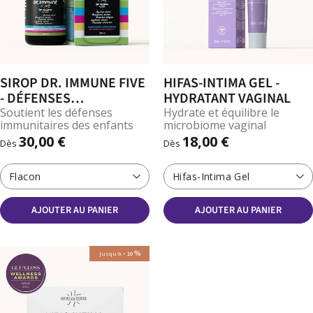
SIROP DR. IMMUNE FIVE
HIFAS-INTIMA GEL -
- DÉFENSES
HYDRATANT VAGINAL
IMMUNITAIRES
Soutient les défenses
Hydrate et équilibre le
immunitaires des enfants
microbiome vaginal
30,00 €
18,00 €
Dès
Dès
Flacon
Hifas-Intima Gel
AJOUTER AU PANIER
AJOUTER AU PANIER
-
%
Jusqu'à
10