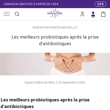
LIVRAISON GRATUITE À PARTIR DE 100 €
FR
Langue
Aller au contenu
Menu
DU 27/07 AU 09/08 : SERVICE CLIENT DE 9h30 À 12h30.
Recherche
Se connecter
Pani
Recherche
BIENFAITS-PROPRIÉTÉS-NATURELLES
Les meilleurs probiotiques après la prise
d'antibiotiques
Equipo Editorial Hifas |
25 septembre 2023
Les meilleurs probiotiques après la prise
d’antibiotiques