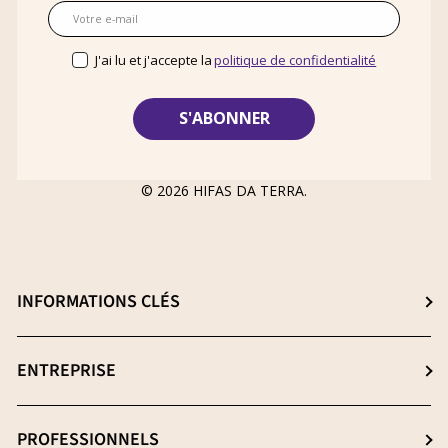
E-mail
J'ai lu et j'accepte la
politique de confidentialité
© 2026
HIFAS DA TERRA
.
INFORMATIONS CLÉS
Choisissez le meilleur complément
ENTREPRISE
Les β-(1-3), (1-6) D-glucanes
À propos d'Hifas
PROFESSIONNELS
Extraction : le processus clé