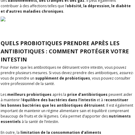
des
ballonnements, des crampes et des gaz.
Il peut également
contribuer à des affections telles que l’
obésité, la dépression, le diabète
et d’autres maladies chroniques
.
QUELS PROBIOTIQUES PRENDRE APRÈS LES
ANTIBIOTIQUES : COMMENT PROTÉGER VOTRE
INTESTIN
Pour éviter que les antibiotiques ne détruisent votre intestin, vous pouvez
prendre plusieurs mesures. Si vous devez prendre des antibiotiques, assurez-
vous de prendre un
supplément de probiotiques
, vous pouvez consulter
votre professionnel de la santé.
Les
meilleurs probiotiques
après la
prise d’antibiotiques
peuvent aider
à maintenir l’
équilibre des bactéries dans l’intestin
et à r
econstituer
les bonnes bactéries que les antibiotiques détruisent
. Il est également
important de maintenir un régime alimentaire sain et équilibré comprenant
beaucoup de fruits et de légumes. Cela permet d’apporter des
nutriments
essentiels
à la santé de l’intestin.
En outre, la
limitation de la consommation d’aliments