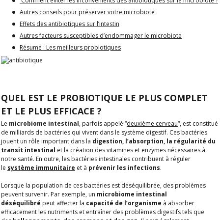
Comment éviter les inconvénients des antibiotiques sur le microbiote ?
Autres conseils pour préserver votre microbiote
Effets des antibiotiques sur l’intestin
Autres facteurs susceptibles d’endommager le microbiote
Résumé : Les meilleurs probiotiques
QUEL EST LE PROBIOTIQUE LE PLUS COMPLET
ET LE PLUS EFFICACE ?
Le
microbiome intestinal
, parfois appelé “
deuxième cerveau
“, est constitué
de milliards de bactéries qui vivent dans le système digestif. Ces bactéries
jouent un rôle important dans la
digestion, l’absorption, la régularité du
transit intestinal
et la création des vitamines et enzymes nécessaires à
notre santé. En outre, les bactéries intestinales contribuent à réguler
le
système immunitaire
et à
prévenir les infections
.
Lorsque la population de ces bactéries est déséquilibrée, des problèmes
peuvent survenir. Par exemple, un
microbiome intestinal
déséquilibré
peut affecter la
capacité de l’organisme
à absorber
efficacement les nutriments et entraîner des problèmes digestifs tels que