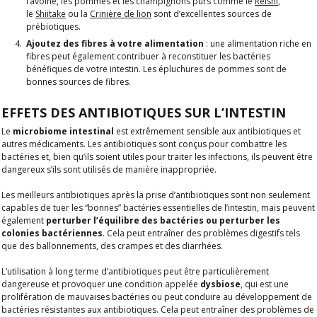
l’avoine, les pommes et les champignons purs comme le
Reishi
,
le
Shiitake
ou la
Crinière de lion
sont d’excellentes sources de
prébiotiques.
Ajoutez des fibres à votre alimentation
: une alimentation riche en
fibres peut également contribuer à reconstituer les bactéries
bénéfiques de votre intestin. Les épluchures de pommes sont de
bonnes sources de fibres.
EFFETS DES ANTIBIOTIQUES SUR L’INTESTIN
Le
microbiome intestinal
est extrêmement sensible aux antibiotiques et
autres médicaments. Les antibiotiques sont conçus pour combattre les
bactéries et, bien qu’ils soient utiles pour traiter les infections, ils peuvent être
dangereux s’ils sont utilisés de manière inappropriée.
Les meilleurs antibiotiques après la prise d’antibiotiques sont non seulement
capables de tuer les “bonnes” bactéries essentielles de l’intestin, mais peuvent
également
perturber l’équilibre des bactéries ou perturber les
colonies bactériennes
. Cela peut entraîner des problèmes digestifs tels
que des ballonnements, des crampes et des diarrhées.
L’utilisation à long terme d’antibiotiques peut être particulièrement
dangereuse et provoquer une condition appelée
dysbiose
, qui est une
prolifération de mauvaises bactéries ou peut conduire au développement de
bactéries résistantes aux antibiotiques. Cela peut entraîner des problèmes de