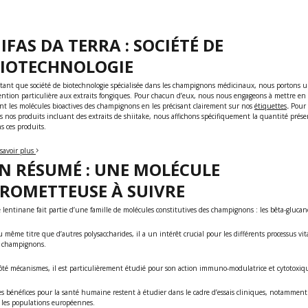
IFAS DA TERRA : SOCIÉTÉ DE
IOTECHNOLOGIE
tant que société de biotechnologie spécialisée dans les champignons médicinaux, nous portons 
ention particulière aux extraits fongiques. Pour chacun d’eux, nous nous engageons à mettre en
nt les molécules bioactives des champignons en les précisant clairement sur nos
étiquettes
.
Pour
s nos produits incluant des extraits de shiitake, nous affichons spécifiquement la quantité prés
s ces produits.
savoir plus
N RÉSUMÉ : UNE MOLÉCULE
ROMETTEUSE À SUIVRE
e lentinane fait partie d’une famille de molécules constitutives des champignons : les bêta-glucan
u même titre que d’autres polysaccharides, il a un intérêt crucial pour les différents processus vi
 champignons.
ôté mécanismes, il est particulièrement étudié pour son action immuno-modulatrice et cytotoxiq
es bénéfices pour la santé humaine restent à étudier dans le cadre d’essais cliniques, notamment
 les populations européennes.