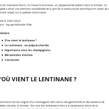
s cet inventaire fourni, on trouve le lentinane, un polysaccharide présent dans le shiitake. Ce
posé a attiré une attention considérable de la part de la communauté scientifique en raison de 
entiel impact sur le système immunitaire.
lié le 24/01/2024
eur : équipe éditoriale Hifas
mmaire
D’ou vient le lentinane ?
Le Lentinane : un polysaccharide
Importance chez les champignons
Mécanismes d’action
Conclusion
’OÙ VIENT LE LENTINANE ?
Lentinane tire son origine d’un champignon bien connu des gastronomes et des amateurs de
èdes naturels, le shiitake. Son nom fait directement écho à la classification latine de ce