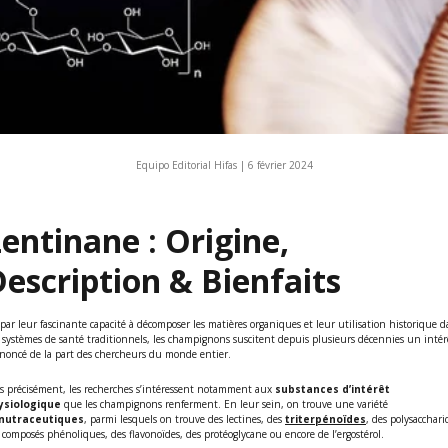
Equipo Editorial Hifas |
6 février 2024
entinane : Origine,
escription & Bienfaits
par leur fascinante capacité à décomposer les matières organiques et
leur utilisation historique 
 systèmes de santé traditionnels, les champignons suscitent depuis plusieurs décennies un intér
noncé de la part des chercheurs du monde entier.
s précisément, les recherches s’intéressent notamment aux
substances d’intérêt
ysiologique
que les champignons renferment. En leur sein, on trouve une variété
nutraceutiques
, parmi lesquels on trouve des lectines, des
triterpénoïdes
, des polysacchari
 composés phénoliques, des flavonoïdes, des protéoglycane ou encore de l’ergostérol.