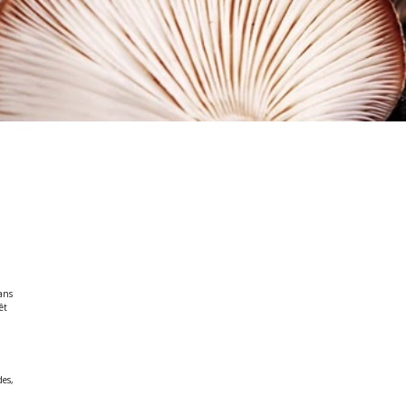
dans
êt
des,