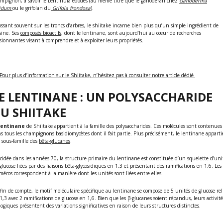
mpignon, à savoir le
Lentinula edodes
(au même titre que le ganoderan chez
Ganoderma
cidum
ou le grifolan du
Grifola frondosa
).
ssant souvent sur les troncs d’arbres, le shiitake incarne bien plus qu’un simple ingrédient de
sine. Ses
composés bioactifs
, dont le lentinane, sont aujourd’hui au cœur de recherches
sionnantes visant à comprendre et à exploiter leurs propriétés.
Pour plus d’information sur le Shiitake, n’hésitez pas à consulter notre article dédié
E LENTINANE : UN POLYSACCHARIDE
U SHIITAKE
lentinane
de Shiitake appartient à la famille des polysaccharides. Ces molécules sont contenues
s tous les champignons basidiomycètes dont il fait partie. Plus précisément, le lentinane appart
a sous-famille des
bêta-glucanes
.
cidée dans les années 70, la structure primaire du lentinane est constituée d’un squelette d’uni
glucose liées par des liaisons bêta-glycosidiques en 1,3 et présentant des ramifications en 1,6. Les
éros correspondent à la manière dont les unités sont liées entre elles.
fin de compte, le motif moléculaire spécifique au lentinane se compose de 5 unités de glucose rel
1,3 avec 2 ramifications de glucose en 1,6. Bien que les β-glucanes soient répandus, leurs activité
logiques présentent des variations significatives en raison de leurs structures distinctes.