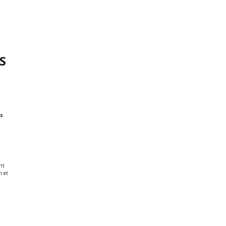
S
s
.
nt
n et