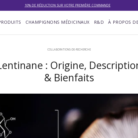
10% DE RÉDUCTION SUR VOTRE PREMIÈRE COMMANDE
LIVRAISON GRATUITE À PARTIR DE 100 €
PRODUITS
CHAMPIGNONS MÉDICINAUX
R&D
À PROPOS D
DU 27/07 AU 09/08 : SERVICE CLIENT DE 9h30 À 12h30.
COLLABORATIONS-DE-RECHERCHE
Lentinane : Origine, Descriptio
& Bienfaits