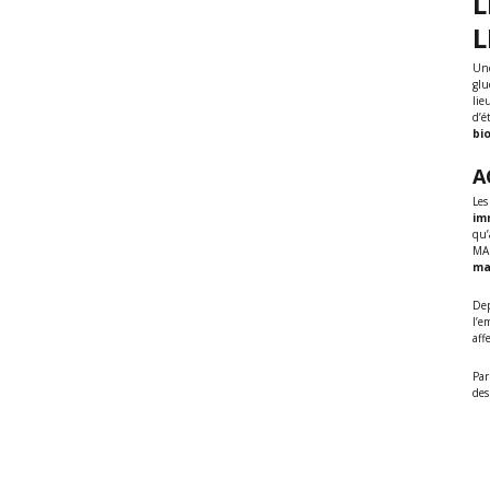
L
Une
glu
lie
d’é
bi
A
Les
im
qu’
MAP
ma
Dep
l’e
aff
Par
des