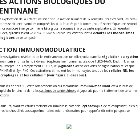
ES ACTIONS BIOLOGIQUES DU
LENTINANE
 exploration de la littérature scientifique met en lumière deux constats : tout d’abord, les bêta-
canes se situent parmi les composés les plus étudiés par la communauté scientifique ; en second
u, ce composé émerge comme le bêta-glucane soumis à la plus vaste exploration. Un éventail
tudes, qu’elles soient
in vitro
,
in vivo
ou cliniques, contribuent à
éclairer les mécanismes
ologiques
de ce composé.
CTION IMMUNOMODULATRICE
 investigations révèlent que le lentinane occupe un rôle crucial dans la
régulation du systè
munitaire
. En se liant à divers récepteurs membranaires tels que TLR2/4/6/9, Dectin-1, ainsi
au récepteur du complément CD11b, le
β-glucane
active des voies de signalisation telles que
K-NFκB et Syk-PKC. Ces activations stimulent les immunocytes tels que les
cellules NK, les
crophages et les cellules T (voir figure ci-dessous).
uis les années 80, cette compréhension du mécanisme
immuno-modulant
est à la base de
mploi du lentinane dans les
systèmes de santé chinois
et japonais pour le traitement de certaines
ections.
 ailleurs, d’autres études mettent en lumière le potentiel
cytotoxique
de ce composant, bien 
 recherches cliniques supplémentaires soient nécessaires pour approfondir cette perspective.