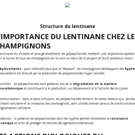
Structure du lentinane
’IMPORTANCE DU LENTINANE CHEZ LE
CHAMPIGNONS
lentinane du shiitake et plus généralement les polysaccharides revêtent une importance capitale
r la survie de tous les champignons car ils sont au cœur de la plupart de leurs processus vitaux.
éplacements
:
pour s’étendre plus que se “déplacer”, les champignons développent des
hyphe
mouvement est stimulé par la production de polysaccharides hyper ramifiés.
utrition
: les polysaccharides sont présents lors de la
dégradation de la matière
gnocellulosique
et contribuent à la production, au déplacement et à l’activité des enzymes.
Communication
: dans la paroi cellulaire, les polysaccharides forment de vastes réseaux qui, penda
division cellulaire et la croissance des champignons, sont utilisés comme canaux de communicatio
signalisation cellulaire.
rotection
: la présence de polysaccharides dans les hyphes permet d’améliorer la
résistance
canique
et ainsi de protéger les cellules des agressions extérieures.