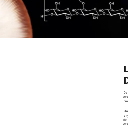
L
D
De 
des
pro
Plu
ph
de
des