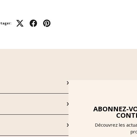
rtager:
ABONNEZ-VO
CONTE
Découvrez les actua
pr