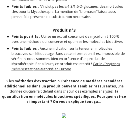
Points faibles :
N’inclut pas les ß-1,3/1,6-D-glucanes, des molécules
clés pour la Mycothérapie. La mention de “biomasse” laisse aussi
penser à la présence de substrat non nécessaire.
Produit n°3
Points positifs :
Utilise un extrait concentré de mycélium à 100 %,
avec une méthode qui conserve et optimise les molécules bioactives.
Points faibles :
Aucune indication sur la teneur en molécules
bioactives sur l’étiquetage. Sans cette information, il est impossible de
vérifier si nous sommes bien en présence d’un produit de
Mycothérapie. Par ailleurs, ce produit est interdit !
Car le
Cordyceps
militaris
n’est pas autorisé en Europe
.
Si les
méthodes d’extraction
ou l’
absence de matières premières
additionnelles dans un produit peuvent sembler rassurantes
, une
donnée cruciale fait défaut dans chacun des exemples analysés :
la
quantification en molécules bioactives spécifiques. Pourquoi est-ce
si important ? On vous explique tout ça…