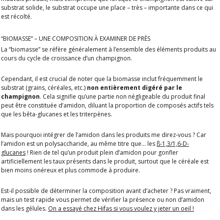
substrat solide, le substrat occupe une place – très – importante dans ce qui
est récolté.
“BIOMASSE” – UNE COMPOSITION À EXAMINER DE PRÈS
La “biomasse” se réfère généralement à l’ensemble des éléments produits au
cours du cycle de croissance d’un champignon.
Cependant, il est crucial de noter que la biomasse inclut fréquemment le
substrat (grains, céréales, etc.)
non entièrement digéré par le
champignon
. Cela signifie qu’une partie non négligeable du produit final
peut être constituée d’amidon, diluant la proportion de composés actifs tels
que les bêta-glucanes et les triterpènes.
Mais pourquoi intégrer de l’amidon dans les produits me direz-vous ? Car
l’amidon est un polysaccharide, au même titre que… les
ß-1,3/1,6-D-
glucanes
!
Rien de tel qu’un produit plein d’amidon pour gonfler
artificiellement les taux présents dans le produit, surtout que le céréale est
bien moins onéreux et plus commode à produire.
Est-il possible de déterminer la composition avant d’acheter ? Pas vraiment,
mais un test rapide vous permet de vérifier la présence ou non d’amidon
dans les gélules.
On a essayé chez Hifas si vous voulez y jeter un oeil !