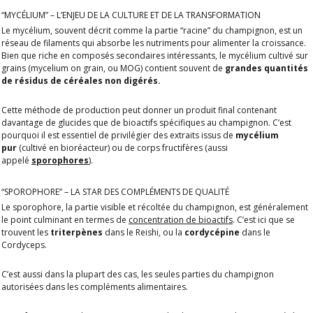
“MYCÉLIUM” – L’ENJEU DE LA CULTURE ET DE LA TRANSFORMATION
Le mycélium, souvent décrit comme la partie “racine” du champignon, est un
réseau de filaments qui absorbe les nutriments pour alimenter la croissance.
Bien que riche en composés secondaires intéressants, le mycélium cultivé sur
grains (mycelium on grain, ou MOG) contient souvent de
grandes quantités
de résidus de céréales non digérés.
Cette méthode de production peut donner un produit final contenant
davantage de glucides que de bioactifs spécifiques au champignon. C’est
pourquoi il est essentiel de privilégier des extraits issus de
mycélium
pur
(cultivé en bioréacteur) ou de corps fructifères (aussi
appelé
sporophores
).
“SPOROPHORE” – LA STAR DES COMPLÉMENTS DE QUALITÉ
Le sporophore, la partie visible et récoltée du champignon, est généralement
le point culminant en termes de
concentration de bioactifs
. C’est ici que se
trouvent les
triterpènes
dans le Reishi, ou la
cordycépine
dans le
Cordyceps.
C’est aussi dans la plupart des cas, les seules parties du champignon
autorisées dans les compléments alimentaires.