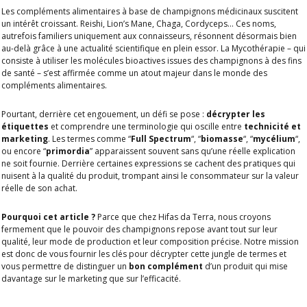
Les compléments alimentaires à base de champignons médicinaux suscitent
un intérêt croissant. Reishi, Lion’s Mane, Chaga, Cordyceps… Ces noms,
autrefois familiers uniquement aux connaisseurs, résonnent désormais bien
au-delà grâce à une actualité scientifique en plein essor. La Mycothérapie – qui
consiste à utiliser les molécules bioactives issues des champignons à des fins
de santé – s’est affirmée comme un atout majeur dans le monde des
compléments alimentaires.
Pourtant, derrière cet engouement, un défi se pose :
décrypter les
étiquettes
et comprendre une terminologie qui oscille entre
technicité et
marketing
. Les termes comme “
Full Spectrum
“, “
biomasse
“, “
mycélium
“,
ou encore “
primordia
” apparaissent souvent sans qu’une réelle explication
ne soit fournie. Derrière certaines expressions se cachent des pratiques qui
nuisent à la qualité du produit, trompant ainsi le consommateur sur la valeur
réelle de son achat.
Pourquoi cet article ?
Parce que chez Hifas da Terra, nous croyons
fermement que le pouvoir des champignons repose avant tout sur leur
qualité, leur mode de production et leur composition précise. Notre mission
est donc de vous fournir les clés pour décrypter cette jungle de termes et
vous permettre de distinguer un
bon complément
d’un produit qui mise
davantage sur le marketing que sur l’efficacité.