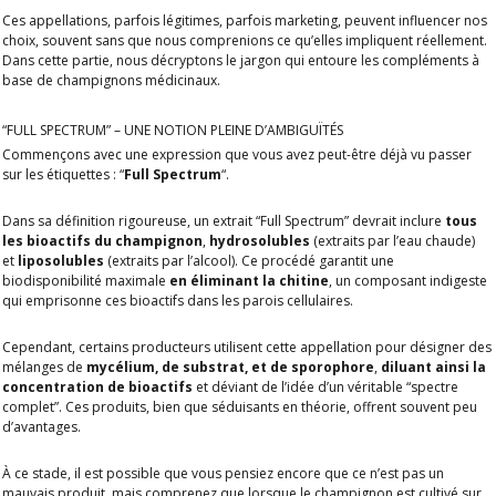
Ces appellations, parfois légitimes, parfois marketing, peuvent influencer nos
choix, souvent sans que nous comprenions ce qu’elles impliquent réellement.
Dans cette partie, nous décryptons le jargon qui entoure les compléments à
base de champignons médicinaux.
“FULL SPECTRUM” – UNE NOTION PLEINE D’AMBIGUÏTÉS
Commençons avec une expression que vous avez peut-être déjà vu passer
sur les étiquettes : “
Full Spectrum
“.
Dans sa définition rigoureuse, un extrait “Full Spectrum” devrait inclure
tous
les bioactifs du champignon
,
hydrosolubles
(extraits par l’eau chaude)
et
liposolubles
(extraits par l’alcool). Ce procédé garantit une
biodisponibilité maximale
en éliminant la chitine
, un composant indigeste
qui emprisonne ces bioactifs dans les parois cellulaires.
Cependant, certains producteurs utilisent cette appellation pour désigner des
mélanges de
mycélium, de substrat, et de sporophore
,
diluant ainsi la
concentration de bioactifs
et déviant de l’idée d’un véritable “spectre
complet”. Ces produits, bien que séduisants en théorie, offrent souvent peu
d’avantages.
À ce stade, il est possible que vous pensiez encore que ce n’est pas un
mauvais produit, mais comprenez que lorsque le champignon est cultivé sur