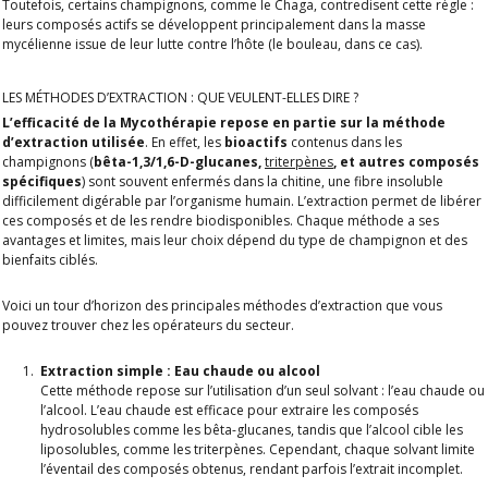
Toutefois, certains champignons, comme le Chaga, contredisent cette règle :
leurs composés actifs se développent principalement dans la masse
mycélienne issue de leur lutte contre l’hôte (le bouleau, dans ce cas).
LES MÉTHODES D’EXTRACTION : QUE VEULENT-ELLES DIRE ?
L’efficacité de la Mycothérapie repose en partie sur la méthode
d’extraction utilisée
. En effet, les
bioactifs
contenus dans les
champignons (
bêta-1,3/1,6-D-glucanes,
triterpènes
, et autres composés
spécifiques
) sont souvent enfermés dans la chitine, une fibre insoluble
difficilement digérable par l’organisme humain. L’extraction permet de libérer
ces composés et de les rendre biodisponibles. Chaque méthode a ses
avantages et limites, mais leur choix dépend du type de champignon et des
bienfaits ciblés.
Voici un tour d’horizon des principales méthodes d’extraction que vous
pouvez trouver chez les opérateurs du secteur.
Extraction simple : Eau chaude ou alcool
Cette méthode repose sur l’utilisation d’un seul solvant : l’eau chaude ou
l’alcool. L’eau chaude est efficace pour extraire les composés
hydrosolubles comme les bêta-glucanes, tandis que l’alcool cible les
liposolubles, comme les triterpènes. Cependant, chaque solvant limite
l’éventail des composés obtenus, rendant parfois l’extrait incomplet.