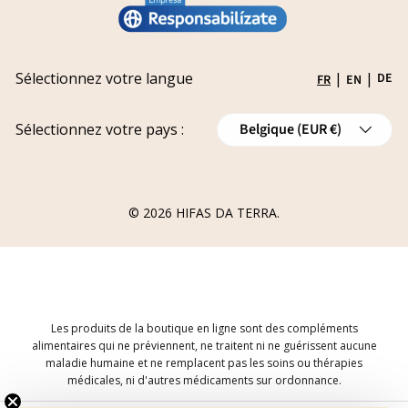
Conviértete en distribuidor
Laissez-nous ici votre réclamation
Politique de confidentialité
Travailler avec nous
Suivi de votre réclamation
Expédition
Subventions
Sélectionnez votre langue
|
|
DE
FR
EN
Politique de remboursement
Pays
Annulations
Sélectionnez votre pays :
Belgique (EUR €)
Formulaire de Rétractation de Commande
© 2026
HIFAS DA TERRA
.
Les produits de la boutique en ligne sont des compléments
alimentaires qui ne préviennent, ne traitent ni ne guérissent aucune
maladie humaine et ne remplacent pas les soins ou thérapies
médicales, ni d'autres médicaments sur ordonnance.