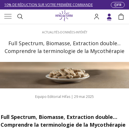
10% DE RÉDUCTION SUR VOTRE PREMIÈRE COMMANDE
FR
Langue
Aller au contenu
Menu
LIVRAISON GRATUITE À PARTIR DE 100 €
Recherche
Se connecter
Pani
DU 27/07 AU 09/08 : SERVICE CLIENT DE 9h30 À 12h30.
Recherche
ACTUALITÉS-DONNÉES-INTÉRÊT
Full Spectrum, Biomasse, Extraction double...
Comprendre la terminologie de la Mycothérapie
Equipo Editorial Hifas |
29 mai 2025
Full Spectrum, Biomasse, Extraction double…
Comprendre la terminologie de la Mycothérapie