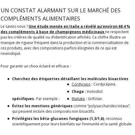
UN CONSTAT ALARMANT SUR LE MARCHÉ DES
COMPLÉMENTS ALIMENTAIRES
Le saviez-vous ?
Une étude menée en Italie a révélé qu’environ 68,4 %
des compléments à base de champignons médicinaux
ne respectent
pas les critères de qualité ou d’identification affichés. Ce chiffre illustre un
manque de rigueur fréquent dans la production et la commercialisation de
ces produits, avec des compositions parfois éloignées de ce qui est
revendiqué.
Pour garantir un choix éclairé et efficace :
Cherchez des étiquettes détaillant les molécules bioactives
Cordyceps
:
Cordycépine.
Chaga :
Inotodiol.
spécifiques.
Par exemple :
Maitake
:
Grifolan.
Évitez les mentions génériques
comme “polysaccharides totaux”,
qui peuvent inclure des composés non bioactifs.
Privilégiez les bêta-glucanes fongiques (1,3/1,6)
, reconnus
scientifiquement pour leurs bienfaits sur l’immunité et la santé globale.