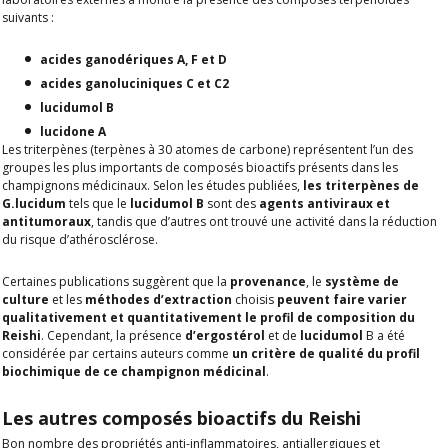
suivants :
acides ganodériques A, F et D
acides ganoluciniques C et C2
lucidumol B
lucidone A
Les triterpènes (terpènes à 30 atomes de carbone) représentent l’un des
groupes les plus importants de composés bioactifs présents dans les
champignons médicinaux. Selon les études publiées,
les triterpènes de
G.lucidum
tels que le
lucidumol B
sont des
agents antiviraux et
antitumoraux
, tandis que d’autres ont trouvé une activité dans la réduction
du risque d’athérosclérose.
Certaines publications suggèrent que la
provenance
, le
système de
culture
et les
méthodes d’extraction
choisis
peuvent faire varier
qualitativement et quantitativement le profil de composition du
Reishi
. Cependant, la présence
d’ergostérol
et de
lucidumol
B a été
considérée par certains auteurs comme
un critère de qualité du profil
biochimique de ce champignon médicinal
.
Les autres composés bioactifs du Reishi
Bon nombre des propriétés anti-inflammatoires, antiallergiques et