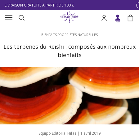
LIVRAISON GRATUITE À PARTIR DE 100 €
Aller au contenu
Menu
DU 27/07 AU 09/08 : SERVICE CLIENT DE 9h30 À 12h30.
Recherche
Se connecter
Pani
Recherche
BIENFAITS-PROPRIÉTÉS-NATURELLES
Les terpènes du Reishi : composés aux nombreux
bienfaits
Equipo Editorial Hifas |
1 avril 2019