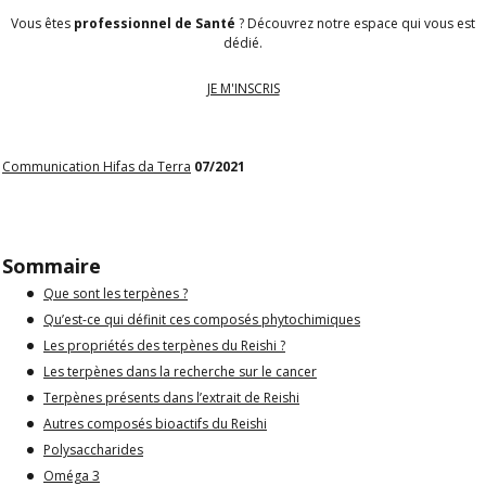
Vous êtes
professionnel de Santé
? Découvrez notre espace qui vous est
dédié.
JE M'INSCRIS
Communication Hifas da Terra
07/2021
Sommaire
Que sont les terpènes ?
Qu’est-ce qui définit ces composés phytochimiques
Les propriétés des terpènes du Reishi ?
Les terpènes dans la recherche sur le cancer
Terpènes présents dans l’extrait de Reishi
Autres composés bioactifs du Reishi
Polysaccharides
Oméga 3