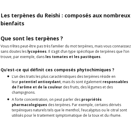
Les terpènes du Reishi : composés aux nombreux
bienfaits
Que sont les terpènes ?
Vous n’êtes peut-être pas très familier du mot terpènes, mais vous connaissez
sans doutes les
lycopènes
. Il s’agit d’un type spécifique de terpènes que l’on
trouve, par exemple, dans
les tomates et les pastèques
.
Qu’est-ce qui définit ces composés phytochimiques ?
L’un des traits les plus caractéristiques des terpènes réside en
leur
potentiel antioxydant
, mais ils sont également
responsables
de l’arôme et de la couleur
des fruits, des légumes et des
champignons.
A forte concentration, on peut parler des
propriétés
pharmacologiques
des terpènes. Par exemple, certains dérivés
terpéniques naturels tels que le menthol, l’eucalyptus ou le citral sont
utilisés pour le traitement symptomatique de la toux et du rhume.