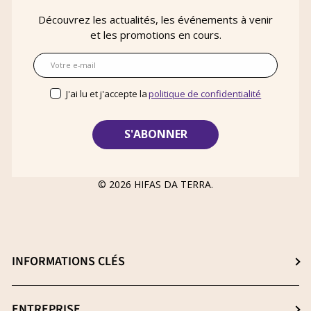
Découvrez les actualités, les événements à venir
et les promotions en cours.
E-mail
J'ai lu et j'accepte la
politique de confidentialité
© 2026
HIFAS DA TERRA
.
INFORMATIONS CLÉS
Choisissez le meilleur complément
ENTREPRISE