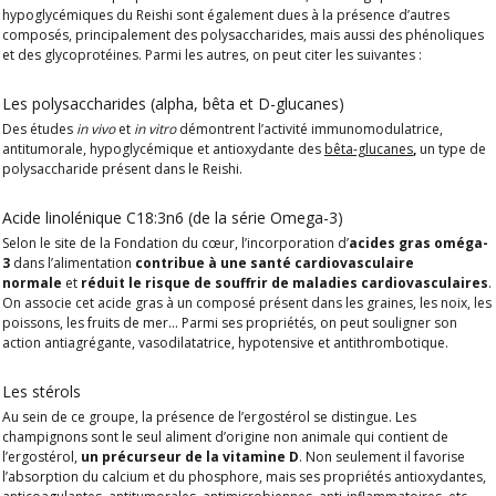
hypoglycémiques du Reishi sont également dues à la présence d’autres
composés, principalement des polysaccharides, mais aussi des phénoliques
et des glycoprotéines. Parmi les autres, on peut citer les suivantes :
Les polysaccharides (alpha, bêta et D-glucanes)
Des études
in vivo
et
in vitro
démontrent l’activité immunomodulatrice,
antitumorale, hypoglycémique et antioxydante des
bêta-glucanes
,
un type de
polysaccharide présent dans le Reishi.
Acide linolénique C18:3n6 (de la série Omega-3)
Selon le site de la Fondation du cœur, l’incorporation d’
acides gras oméga-
3
dans l’alimentation
contribue à une santé cardiovasculaire
normale
et
réduit le risque de souffrir de maladies cardiovasculaires
.
On associe cet acide gras à un composé présent dans les graines, les noix, les
poissons, les fruits de mer… Parmi ses propriétés, on peut souligner son
action antiagrégante, vasodilatatrice, hypotensive et antithrombotique.
Les stérols
Au sein de ce groupe, la présence de l’ergostérol se distingue. Les
champignons sont le seul aliment d’origine non animale qui contient de
l’ergostérol,
un précurseur de la vitamine D
. Non seulement il favorise
l’absorption du calcium et du phosphore, mais ses propriétés antioxydantes,