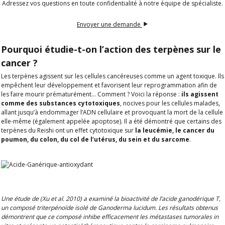
Adressez vos questions en toute confidentialité à notre équipe de spécialiste.
Envoyer une demande
Pourquoi étudie-t-on l’action des terpènes sur le
cancer ?
Les terpènes agissent sur les cellules cancéreuses comme un agent toxique. Ils
empêchent leur développement et favorisent leur reprogrammation afin de
les faire mourir prématurément… Comment ? Voici la réponse :
ils agissent
ABONNEZ-VOUS
comme des substances cytotoxiques
, nocives pour les cellules malades,
allant jusqu’à endommager l’ADN cellulaire et provoquant la mort de la cellule
ET BÉNÉFICIEZ
elle-même (également appelée apoptose). Il a été démontré que certains des
terpènes du Reishi ont un effet cytotoxique sur
la leucémie, le cancer du
DE 10% DE
poumon, du colon, du col de l’utérus, du sein et du sarcome
.
RÉDUCTION
Une étude de (Xu et al. 2010) a examiné la bioactivité de l’acide ganodérique T,
un composé triterpénoïde isolé de Ganoderma lucidum. Les résultats obtenus
démontrent que ce composé inhibe efficacement les métastases tumorales in
Découvrez nos actualités, promotions,