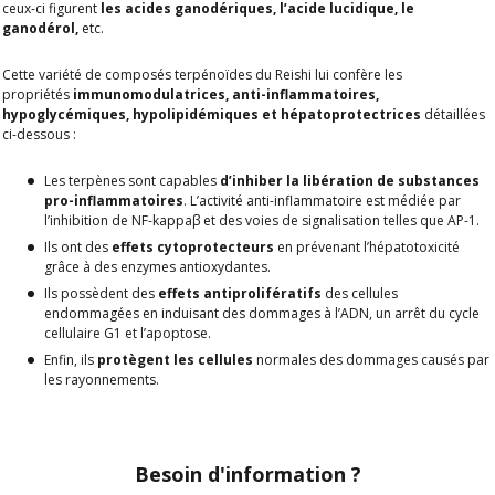
ceux-ci figurent
les acides ganodériques, l’acide lucidique, le
ganodérol,
etc.
Cette variété de composés terpénoïdes du Reishi lui confère les
propriétés
immunomodulatrices, anti-inflammatoires,
hypoglycémiques, hypolipidémiques et hépatoprotectrices
détaillées
ci-dessous :
Les terpènes sont capables
d’inhiber la libération de substances
pro-inflammatoires
. L’activité anti-inflammatoire est médiée par
l’inhibition de NF-kappaβ et des voies de signalisation telles que AP-1.
Ils ont des
effets cytoprotecteurs
en prévenant l’hépatotoxicité
grâce à des enzymes antioxydantes.
Ils possèdent des
effets antiprolifératifs
des cellules
endommagées en induisant des dommages à l’ADN, un arrêt du cycle
cellulaire G1 et l’apoptose.
Enfin, ils
protègent les cellules
normales des dommages causés par
les rayonnements.
Besoin d'information ?