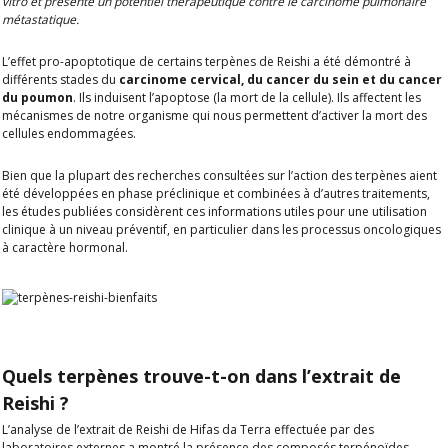
vitro et présente un potentiel thérapeutique contre le carcinome pulmonaire
événements et économisez dès
métastatique.
maintenant 10% sur votre premier achat
L’effet pro-apoptotique de certains terpènes de Reishi a été démontré à
différents stades du
carcinome cervical, du cancer du sein et du cancer
du poumon
. Ils induisent l’apoptose (la mort de la cellule). Ils affectent les
mécanismes de notre organisme qui nous permettent d’activer la mort des
Health Professional
cellules endommagées.
Bien que la plupart des recherches consultées sur l’action des terpènes aient
Email
été développées en phase préclinique et combinées à d’autres traitements,
les études publiées considèrent ces informations utiles pour une utilisation
clinique à un niveau préventif, en particulier dans les processus oncologiques
à caractère hormonal.
JE M'ABONNE !
Privacy Policy
En m'abonnant, je donne mon consentement explicite à Hifas da
Terra Ltd. pour traiter mes données personnelles dans le but de
m'envoyer des communications commerciales sur ses produits
et services ou des informations associées, conformément aux
Quels terpènes trouve-t-on dans l’extrait de
dispositions de la politique de confidentialité.
Reishi ?
L’analyse de l’extrait de Reishi de Hifas da Terra effectuée par des
laboratoires externes a montré la présence des composés terpénoïdes