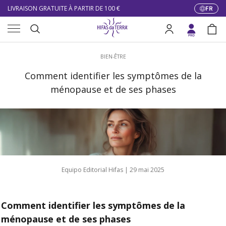
LIVRAISON GRATUITE À PARTIR DE 100 €
FR
Langue
Aller au contenu
Menu
DU 27/07 AU 09/08 : SERVICE CLIENT DE 9h30 À 12h30.
Recherche
Se connecter
Pani
Recherche
BIEN-ÊTRE
Comment identifier les symptômes de la
ménopause et de ses phases
Equipo Editorial Hifas |
29 mai 2025
Comment identifier les symptômes de la
ménopause et de ses phases