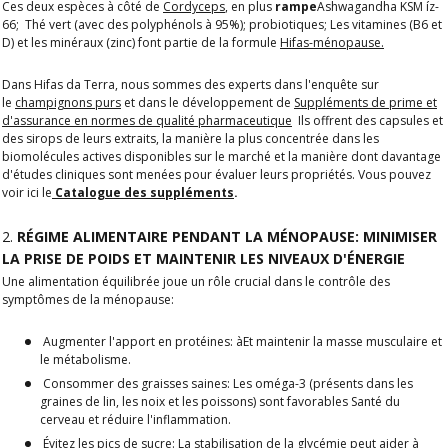
Ces deux espèces à côté de
Cordyceps
, en plus
rampe
Ashwagandha KSM íz
-
66; Thé vert (avec des polyphénols à 95%); probiotiques; Les vitamines (B6 et
D) et les minéraux (zinc) font partie de la formule
Hifas-ménopause.
Dans Hifas da Terra, nous sommes des experts dans l'enquête sur
le
champignons purs
et dans le développement de
Suppléments de prime et
d'assurance en normes de qualité pharmaceutique
Ils offrent des capsules et
des sirops de leurs extraits, la manière la plus concentrée dans les
biomolécules actives disponibles sur le marché et la manière dont davantage
d'études cliniques sont menées pour évaluer leurs propriétés. Vous pouvez
voir ici le
Catalogue des suppléments
.
2.
RÉGIME ALIMENTAIRE PENDANT LA MÉNOPAUSE: MINIMISER
LA PRISE DE POIDS ET MAINTENIR LES NIVEAUX D'ÉNERGIE
Une alimentation équilibrée joue un rôle crucial dans le contrôle des
symptômes de la ménopause:
Augmenter l'apport en protéines:
à
Et maintenir la masse musculaire et
le métabolisme.
Consommer des graisses saines
: Les oméga-3 (présents dans les
graines de lin, les noix et les poissons) sont favorables
Santé du
cerveau et réduire l'inflammation
.
Évitez les pics de sucre
: La stabilisation de la glycémie peut aider à