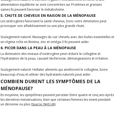
alimentation équilibrée se sont concentrées sur
Protéines et graisses
saines
Ils peuvent favoriser le métabolisme.
5. CHUTE DE CHEVEUX EN RAISON DE LA MÉNOPAUSE
Les œstrogènes favorisent la santé
cheveux,
Donc votre diminution peut
provoquer
son affaiblissement ou une plus grande chute
.
Soulagement naturel:
Massages du cuir chevelu avec des huiles essentielles et
un régime riche en
Biotina, zinc et oméga-3
Ils peuvent aider.
6. PICOR DANS LA PEAU À LA MÉNOPAUSE
La diminution des niveaux d'oestrogène peut
réduire le collagène et
l'hydratation de la peau
, causant
Sécheresse, démangeaisons et irritation
.
Soulagement naturel:
H
idlater
aliments qui améliorent le collagène
, boire
beaucoup d'eau et utiliser des hydratants naturels peut aider.
COMBIEN DURENT LES SYMPTÔMES DE LA
MÉNOPAUSE?
En moyenne, les symptômes peuvent persister
Entre quatre et cinq ans
Après
les dernières menstruations, bien que certaines femmes les vivent pendant
un
décennie ou plus
(
Source: NHS UK
).