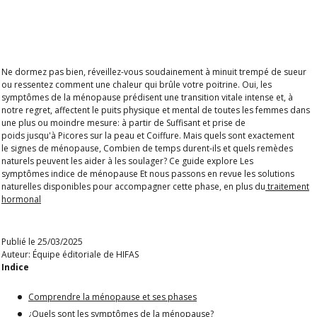
Ne dormez pas bien, réveillez-vous soudainement à minuit trempé de sueur
ou ressentez comment une chaleur qui brûle votre poitrine. Oui, les
symptômes de la ménopause prédisent une transition vitale intense et, à
notre regret, affectent le puits physique et mental de toutes les femmes dans
une plus ou moindre mesure: à partir de
Suffisant
et
prise de
poids
jusqu'à
Picores sur la peau
et
Coiffure
.
Mais quels sont exactement
le
signes de ménopause
, Combien de temps durent-ils et quels remèdes
naturels peuvent les aider à les soulager?
Ce guide explore
Les
symptômes
indice
de ménopause
Et nous passons en revue les solutions
naturelles disponibles pour accompagner cette phase, en plus du
traitement
hormonal
Publié le 25/03/2025
Auteur: Équipe éditoriale de HIFAS
Indice
Comprendre la ménopause et ses phases
¿
Quels sont les symptômes de la ménopause?