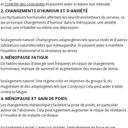
et
Contrôle des contraintes
Ils peuvent aider à réduire leur intensité.
2. CHANGEMENTS D'HUMOUR ET D'ANXIÉTÉ
Les fluctuations hormonales affectent les neurotransmetteurs du cerveau, ce
qui provoque
Changements d'humour dans la ménopause
, une anxiété
accrue, une irritabilité ou même une dépression.
Soulagement naturel:
Champignons adaptogènes tels que
Le reishi et
d'autres
substances naturelles telles que
Ashwagandha
Ils peuvent aider à maintenir
l'équilibre émotionnel et la résistance au stress.
3. MÉNOPAUSE FATIGUE
De faibles niveaux d'énergie sont fréquents en raison de
changements
hormonaux, manque de sommeil et augmentation des niveaux de stress
.
Soulagement naturel:
Une régime riche en vitamines du groupe B, du
magnésium et des adaptogènes tels que
Cordyceps
Cela peut aider à lutter
contre la fatigue.
4. MÉNOPAUSE ET GAIN DE POIDS
Les changements métaboliques facilitent la prise de poids, en particulier
autour de l'abdomen. Cela peut également augmenter le risque de
résistance
à l'insuline
et de
maladie cardiaque
.
Soulagement naturel:
L'exercice régulier, l'entraînement en force et une