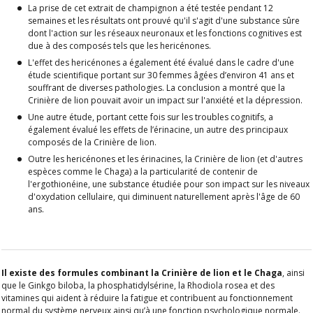
La prise de cet extrait de champignon a été testée pendant 12
semaines et les résultats ont prouvé qu'il s'agit d'une substance sûre
dont l'action sur les réseaux neuronaux et les fonctions cognitives est
due à des composés tels que les hericénones.
L'effet des hericénones a également été évalué dans le cadre d'une
étude scientifique portant sur 30 femmes âgées d’environ 41 ans et
souffrant de diverses pathologies. La conclusion a montré que la
Crinière de lion pouvait avoir un impact sur l'anxiété et la dépression.
Une autre étude, portant cette fois sur les troubles cognitifs, a
également évalué les effets de l’érinacine, un autre des principaux
composés de la Crinière de lion.
Outre les hericénones et les érinacines, la Crinière de lion (et d'autres
espèces comme le Chaga) a la particularité de contenir de
l'ergothionéine, une substance étudiée pour son impact sur les niveaux
d'oxydation cellulaire, qui diminuent naturellement après l'âge de 60
ans.
Il existe des formules combinant la Crinière de lion et le Chaga
, ainsi
que le Ginkgo biloba, la phosphatidylsérine, la Rhodiola rosea et des
vitamines qui aident à réduire la fatigue et contribuent au fonctionnement
normal du système nerveux ainsi qu’à une fonction psychologique normale.