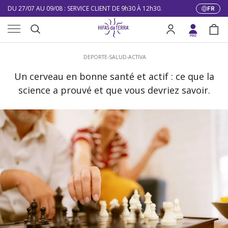
DU 27/07 AU 09/08 : SERVICE CLIENT DE 9h30 À 12h30.
FR
Langue
Aller au contenu
Menu
10% DE RÉDUCTION SUR VOTRE PREMIÈRE COMMANDE
Recherche
Se connecter
Pani
LIVRAISON GRATUITE À PARTIR DE 100 €
Recherche
DEPORTE-SALUD-ACTIVA
DU 27/07 AU 09/08 : SERVICE CLIENT DE 9h30 À 12h30.
Un cerveau en bonne santé et actif : ce que la
science a prouvé et que vous devriez savoir.