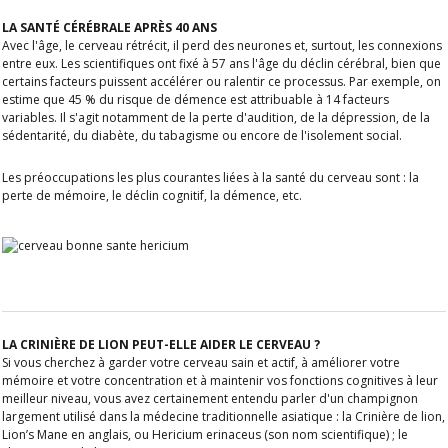
LA SANTÉ CÉRÉBRALE APRÈS 40 ANS
Avec l'âge, le cerveau rétrécit, il perd des neurones et, surtout, les connexions
entre eux. Les scientifiques ont fixé à 57 ans l'âge du déclin cérébral, bien que
certains facteurs puissent accélérer ou ralentir ce processus. Par exemple, on
estime que 45 % du risque de démence est attribuable à 14 facteurs
variables. Il s'agit notamment de la perte d'audition, de la dépression, de la
sédentarité, du diabète, du tabagisme ou encore de l'isolement social.
Les préoccupations les plus courantes liées à la santé du cerveau sont : la
perte de mémoire, le déclin cognitif, la démence, etc.
LA CRINIÈRE DE LION PEUT-ELLE AIDER LE CERVEAU ?
Si vous cherchez à garder votre cerveau sain et actif, à améliorer votre
mémoire et votre concentration et à maintenir vos fonctions cognitives à leur
meilleur niveau, vous avez certainement entendu parler d'un champignon
largement utilisé dans la médecine traditionnelle asiatique : la Crinière de lion,
Lion’s Mane en anglais, ou Hericium erinaceus (son nom scientifique) ; le