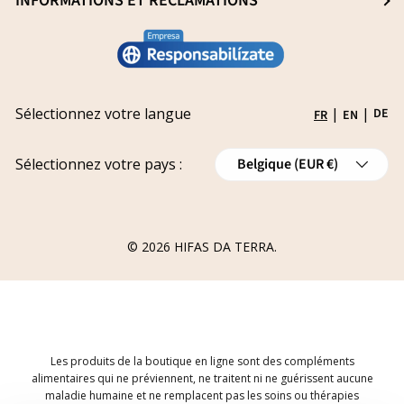
INFORMATIONS ET RÉCLAMATIONS
Recherche et innovation
Mentions légales
Conviértete en distribuidor
Laissez-nous ici votre réclamation
Politique de confidentialité
Travailler avec nous
Suivi de votre réclamation
Expédition
Subventions
Sélectionnez votre langue
|
|
DE
FR
EN
Politique de remboursement
Pays
Annulations
Sélectionnez votre pays :
Belgique (EUR €)
Formulaire de Rétractation de Commande
© 2026
HIFAS DA TERRA
.
Les produits de la boutique en ligne sont des compléments
alimentaires qui ne préviennent, ne traitent ni ne guérissent aucune
maladie humaine et ne remplacent pas les soins ou thérapies