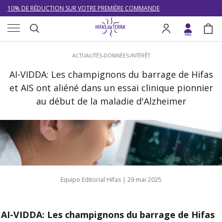
10% DE RÉDUCTION SUR VOTRE PREMIÈRE COMMANDE
Aller au contenu
Menu
LIVRAISON GRATUITE À PARTIR DE 100 €
Recherche
Se connecter
Pani
DU 27/07 AU 09/08 : SERVICE CLIENT DE 9h30 À 12h30.
Recherche
ACTUALITÉS-DONNÉES-INTÉRÊT
AI-VIDDA: Les champignons du barrage de Hifas
et AIS ont aliéné dans un essai clinique pionnier
au début de la maladie d'Alzheimer
Equipo Editorial Hifas |
29 mai 2025
AI-VIDDA: Les champignons du barrage de Hifas