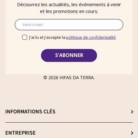
Découvrez les actualités, les événements à venir
et les promotions en cours.
E-mail
J'ai lu et j'accepte la
politique de confidentialité
© 2026
HIFAS DA TERRA
.
INFORMATIONS CLÉS
Choisissez le meilleur complément
ENTREPRISE