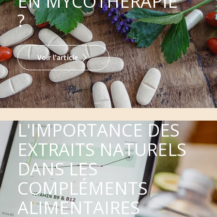
EN MYCOTHÉRAPIE
?
Voir l'article
L'IMPORTANCE DES
EXTRAITS NATURELS
DANS LES
COMPLÉMENTS
ALIMENTAIRES