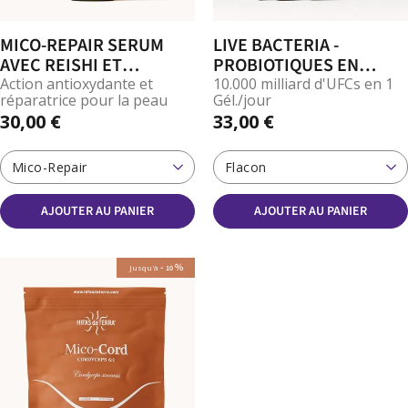
MICO-REPAIR SERUM
LIVE BACTERIA -
AVEC REISHI ET
PROBIOTIQUES EN
CORDYCEPS
GÉLULES
Action antioxydante et
10.000 milliard d'UFCs en 1
réparatrice pour la peau
Gél./jour
30,00 €
33,00 €
Mico-Repair
Flacon
AJOUTER AU PANIER
AJOUTER AU PANIER
-
%
Jusqu'à
10