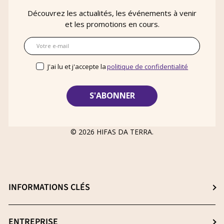
Découvrez les actualités, les événements à venir
et les promotions en cours.
E-mail
J'ai lu et j'accepte la
politique de confidentialité
© 2026
HIFAS DA TERRA
.
INFORMATIONS CLÉS
Choisissez le meilleur complément
ENTREPRISE