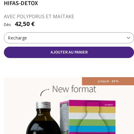
HIFAS-DETOX
AVEC POLYPORUS ET MAÏTAKE
42,50 €
Dès
Recharge
AJOUTER AU PANIER
Jusqu'à
-
10
%