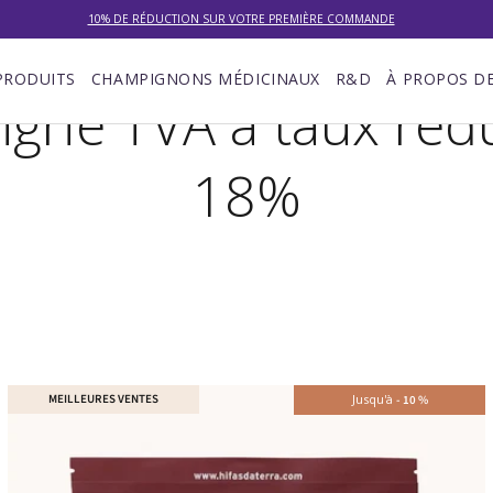
10% DE RÉDUCTION SUR VOTRE PREMIÈRE COMMANDE
LIVRAISON GRATUITE À PARTIR DE 100 €
PRODUITS
CHAMPIGNONS MÉDICINAUX
R&D
À PROPOS D
grie TVA à taux rédu
DU 27/07 AU 09/08 : SERVICE CLIENT DE 9h30 À 12h30.
18%
MEILLEURES VENTES
Jusqu'à
-
10
%