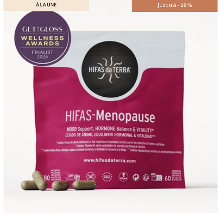
À LA UNE
Jusqu'à
-
10
%