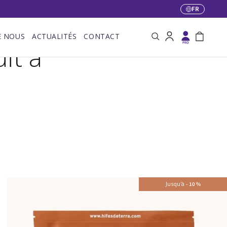
FR
Langue
E NOUS
ACTUALITÉS
CONTACT
Recherche
Se connecter
Panier
it à
Jusqu'à
-
10
%