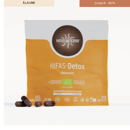
À LA UNE
Jusqu'à
-
10
%