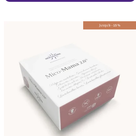
Jusqu'à
-
15
%