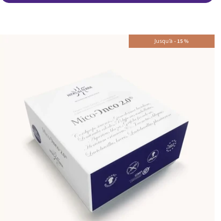
Jusqu'à
-
15
%