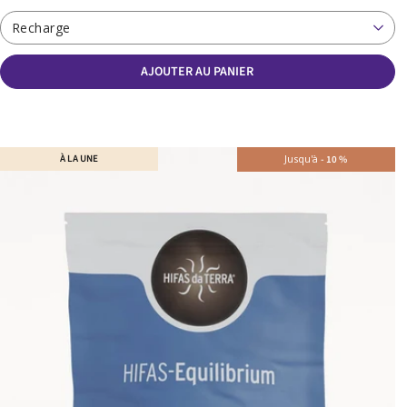
Recharge
AJOUTER AU PANIER
À LA UNE
Jusqu'à
-
10
%