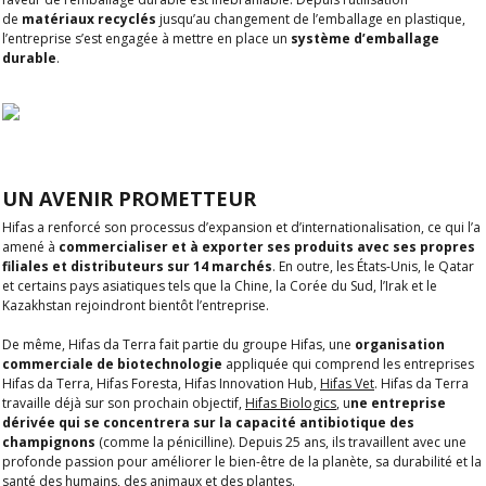
de
matériaux recyclés
jusqu’au changement de l’emballage en plastique,
l’entreprise s’est engagée à mettre en place un
système d’emballage
durable
.
UN AVENIR PROMETTEUR
Hifas a renforcé son processus d’expansion et d’internationalisation, ce qui l’a
amené à
commercialiser et à exporter ses produits avec ses propres
filiales et distributeurs sur 14 marchés
. En outre, les États-Unis, le Qatar
et certains pays asiatiques tels que la Chine, la Corée du Sud, l’Irak et le
Kazakhstan rejoindront bientôt l’entreprise.
De même, Hifas da Terra fait partie du groupe Hifas, une
organisation
commerciale de biotechnologie
appliquée qui comprend les entreprises
Hifas da Terra, Hifas Foresta, Hifas Innovation Hub,
Hifas Vet
. Hifas da Terra
travaille déjà sur son prochain objectif,
Hifas Biologics
,
u
ne entreprise
dérivée qui se concentrera sur la capacité antibiotique des
champignons
(comme la pénicilline). Depuis 25 ans, ils travaillent avec une
profonde passion pour améliorer le bien-être de la planète, sa durabilité et la
santé des humains, des animaux et des plantes.