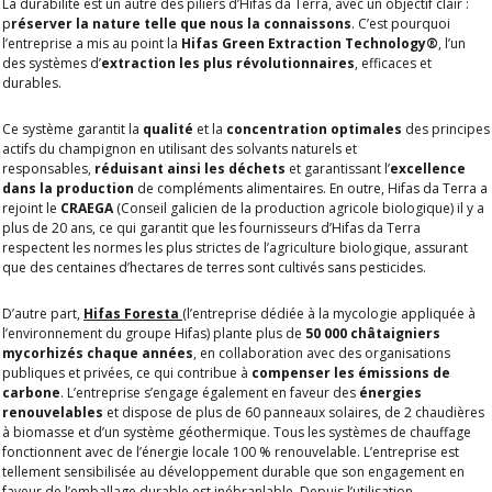
La durabilité est un autre des piliers d’Hifas da Terra, avec un objectif clair :
p
réserver la nature telle que nous la connaissons
. C’est pourquoi
l’entreprise a mis au point la
Hifas Green Extraction Technology®
, l’un
des systèmes d’
extraction les plus révolutionnaires
, efficaces et
durables.
Ce système garantit la
qualité
et la
concentration optimales
des principes
actifs du champignon en utilisant des solvants naturels et
responsables,
réduisant ainsi les déchets
et garantissant l’
excellence
dans la production
de compléments alimentaires. En outre, Hifas da Terra a
rejoint le
CRAEGA
(Conseil galicien de la production agricole biologique) il y a
plus de 20 ans, ce qui garantit que les fournisseurs d’Hifas da Terra
respectent les normes les plus strictes de l’agriculture biologique, assurant
que des centaines d’hectares de terres sont cultivés sans pesticides.
D’autre part,
Hifas Foresta
(l’entreprise dédiée à la mycologie appliquée à
l’environnement du groupe Hifas) plante plus de
50 000 châtaigniers
mycorhizés chaque années
, en collaboration avec des organisations
publiques et privées, ce qui contribue à
compenser les émissions de
carbone
. L’entreprise s’engage également en faveur des
énergies
renouvelables
et dispose de plus de 60 panneaux solaires, de 2 chaudières
à biomasse et d’un système géothermique. Tous les systèmes de chauffage
fonctionnent avec de l’énergie locale 100 % renouvelable. L’entreprise est
tellement sensibilisée au développement durable que son engagement en
faveur de l’emballage durable est inébranlable. Depuis l’utilisation