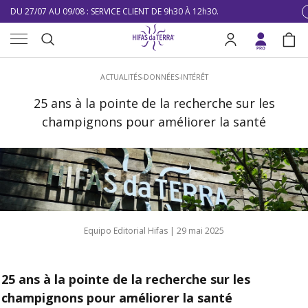
DU 27/07 AU 09/08 : SERVICE CLIENT DE 9h30 À 12h30.
Aller au contenu
Menu
10% DE RÉDUCTION SUR VOTRE PREMIÈRE COMMANDE
Recherche
Se connecter
Pani
LIVRAISON GRATUITE À PARTIR DE 100 €
Recherche
ACTUALITÉS-DONNÉES-INTÉRÊT
DU 27/07 AU 09/08 : SERVICE CLIENT DE 9h30 À 12h30.
25 ans à la pointe de la recherche sur les
champignons pour améliorer la santé
Equipo Editorial Hifas |
29 mai 2025
25 ans à la pointe de la recherche sur les
champignons pour améliorer la santé