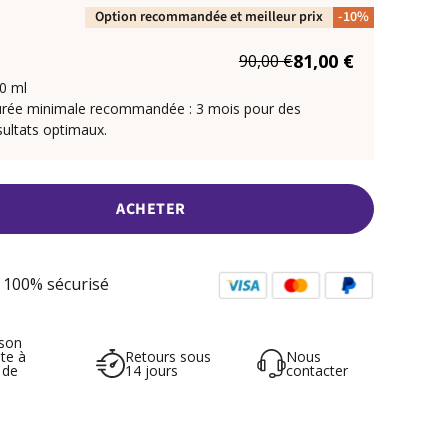
Option recommandée et meilleur prix
-10%
81,00 €
90,00 €
0 ml
rée minimale recommandée : 3 mois pour des
sultats optimaux.
ACHETER
 100% sécurisé
ison
ite à
Retours sous
Nous
 de
14 jours
contacter