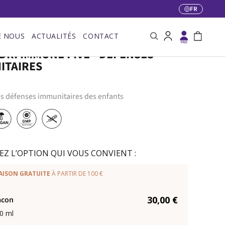
FR
Langue
E NOUS
ACTUALITÉS
CONTACT
Recherche
Se connecter
Panier
DR. IMMUNE FIVE - DÉFENSES
ITAIRES
es défenses immunitaires des enfants
EZ L’OPTION QUI VOUS CONVIENT :
AISON GRATUITE
À PARTIR DE 100 €
30,00 €
acon
0 ml