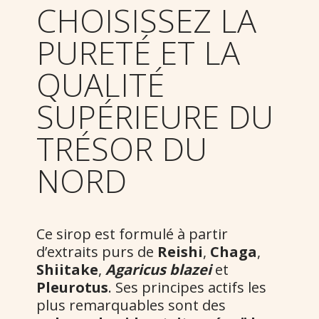
CHOISISSEZ LA
PURETÉ ET LA
QUALITÉ
SUPÉRIEURE DU
TRÉSOR DU
NORD
Ce sirop est formulé à partir
d’extraits purs de
Reishi
,
Chaga
,
Shiitake
,
Agaricus blazei
et
Pleurotus
. Ses principes actifs les
plus remarquables sont des