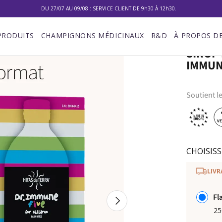
10% DE RÉDUCTION SUR VOTRE PREMIÈRE COMMANDE
LIVRAISON GRATUITE À PARTIR DE 100 €
PRODUITS
CHAMPIGNONS MÉDICINAUX
R&D
À PROPOS D
DU 27/07 AU 09/08 : SERVICE CLIENT DE 9h30 À 12h30.
SIROP 
IMMUN
Soutient l
CHOISISS
LIVR
Fl
Suivant
25