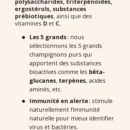
polysaccharides, triterpénoïdes,
ergostérols, substances
prébiotiques
, ainsi que des
vitamines
D
et
C
.
Les 5 grands
: nous
sélectionnons les 5 grands
champignons purs qui
apportent des substances
bioactives comme les
bêta-
glucanes
,
terpènes
, acides
aminés, etc.
Immunité en alerte
: stimule
naturellement l’immunité
naturelle pour mieux identifier
virus et bactéries.