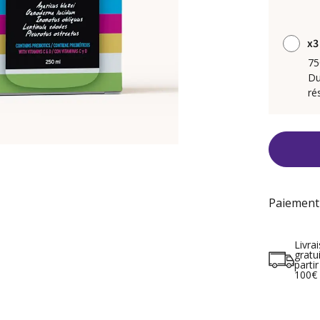
x3
75
Du
ré
Paiement
Livra
gratu
partir
100€