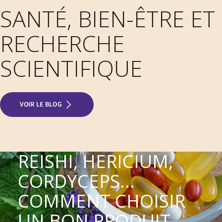
SANTÉ, BIEN-ÊTRE ET
RECHERCHE
SCIENTIFIQUE
VOIR LE BLOG
REISHI, HERICIUM,
CORDYCEPS...
COMMENT CHOISIR
UN BON PRODUIT