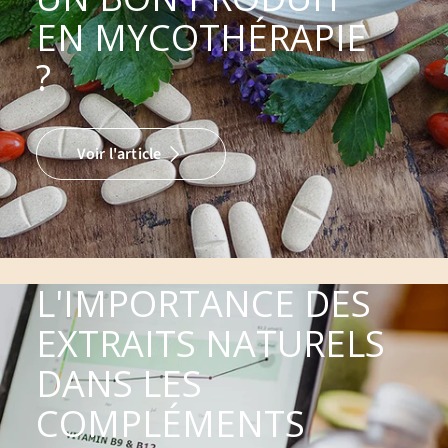
EN MYCOTHÉRAPIE
?
Voir l'article
L'IMPORTANCE DES
EXTRAITS NATURELS
DANS LES
COMPLÉMENTS