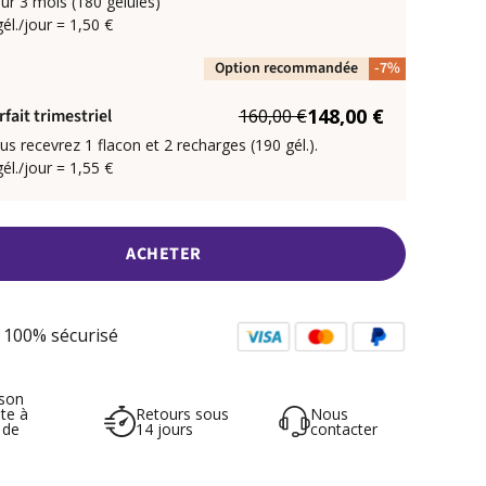
ur 3 mois (180 gélules)
gél./jour = 1,50 €
Option recommandée
-7%
148,00 €
rfait trimestriel
160,00 €
us recevrez 1 flacon et 2 recharges (190 gél.).
gél./jour = 1,55 €
ACHETER
 100% sécurisé
ison
ite à
Retours sous
Nous
 de
14 jours
contacter