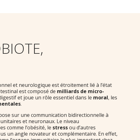
BIOTE,
nel et neurologique est étroitement lié à l’état
ntestinal est composé de
milliards de micro-
igestif et joue un rôle essentiel dans le
moral
, les
mentales
.
ose sur une communication bidirectionnelle à
unitaires et neuronaux. Le niveau
les comme l’obésité, le
stress
ou d’autres
us un angle novateur et complémentaire. En effet,
omme l’organe immunitaire le plus important chez