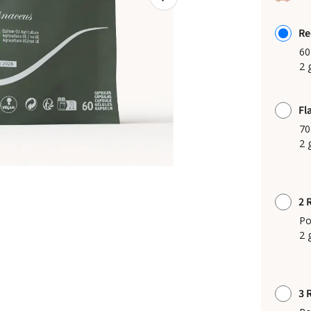
Re
60
2 
Fl
70
2 
2 
Po
2 
3 