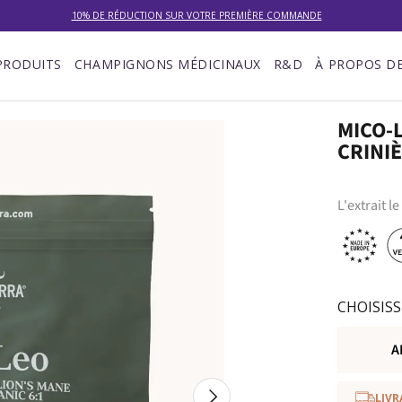
10% DE RÉDUCTION SUR VOTRE PREMIÈRE COMMANDE
LIVRAISON GRATUITE À PARTIR DE 100 €
PRODUITS
CHAMPIGNONS MÉDICINAUX
R&D
À PROPOS D
DU 27/07 AU 09/08 : SERVICE CLIENT DE 9h30 À 12h30.
MICO-L
CRINIÈ
L'extrait 
CHOISISS
A
Suivant
LIVR