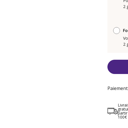
Po
2 
Fo
Vo
2 
Paiement
Livra
gratu
partir
100€