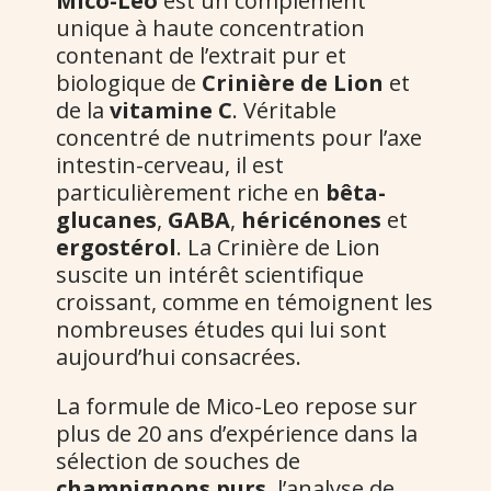
Mico-Leo
est un complément
unique à haute concentration
contenant de l’extrait pur et
biologique de
Crinière de Lion
et
de la
vitamine C
. Véritable
concentré de nutriments pour l’axe
intestin-cerveau, il est
particulièrement riche en
bêta-
glucanes
,
GABA
,
héricénones
et
ergostérol
. La Crinière de Lion
suscite un intérêt scientifique
croissant, comme en témoignent les
nombreuses études qui lui sont
aujourd’hui consacrées.
La formule de Mico-Leo repose sur
plus de 20 ans d’expérience dans la
sélection de souches de
champignons purs
, l’analyse de