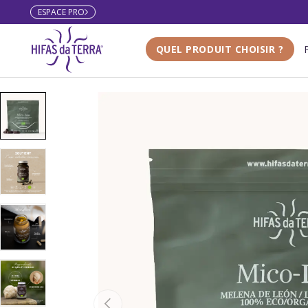
ESPACE PRO
Aller au contenu
QUEL PRODUIT CHOISIR ?
Accueil
Bulgarie 20%
Mico-Leo - Extrait pur & bio de Crinière de Lion
L’image 1 est maintenant disponible dans la vue de galerie
Charger l’image 1 dans la vue de galerie
Charger l’image 2 dans la vue de galerie
Charger l’image 3 dans la vue de galerie
Précédent