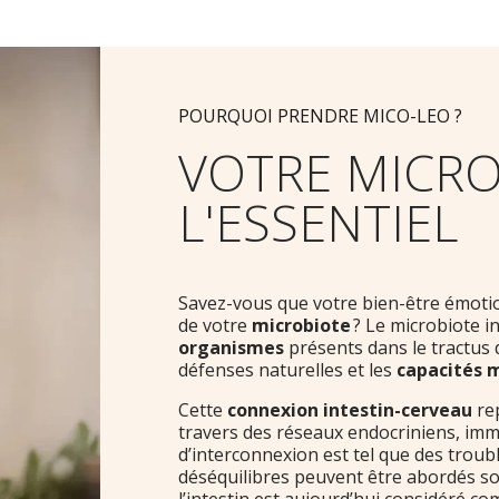
POURQUOI PRENDRE MICO-LEO ?
VOTRE MICRO
L'ESSENTIEL
Savez-vous que votre bien-être émotion
de votre
microbiote
? Le microbiote i
organismes
présents dans le tractus d
défenses naturelles et les
capacités 
Cette
connexion intestin-cerveau
rep
travers des réseaux endocriniens, imm
d’interconnexion est tel que des troub
déséquilibres peuvent être abordés so
l’intestin est aujourd’hui considéré c