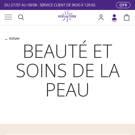
DU 27/07 AU 09/08 : SERVICE CLIENT DE 9h30 À 12h30.
FR
Langue
Aller au contenu
Menu
10% DE RÉDUCTION SUR VOTRE PREMIÈRE COMMANDE
Recherche
Se connecter
Pani
LIVRAISON GRATUITE À PARTIR DE 100 €
Recherche
DU 27/07 AU 09/08 : SERVICE CLIENT DE 9h30 À 12h30.
← Volver
BEAUTÉ ET
SOINS DE LA
PEAU