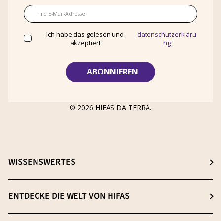
E-Mail
Ich habe das gelesen und
datenschutzerkläru
akzeptiert
ng
© 2026
HIFAS DA TERRA
.
WISSENSWERTES
Wähle dein ideales Nahrungsergänzungsmittel
ENTDECKE DIE WELT VON HIFAS
β-(1-3),(1-6) D-Glucane