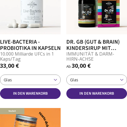
LIVE-BACTERIA -
DR. GB (GUT & BRAIN)
PROBIOTIKA IN KAPSELN
KINDERSIRUP MIT
REISHI, LÖWENMÄHNE,
10.000 Milliarde UFCs in 1
IMMUNITÄT & DARM-
Kaps/Tag
HIRN-ACHSE
PRÄBIOTIKA UND
33,00 €
30,00 €
VITAMIN C UND A
Ab
Glas
Glas
IN DEN WARENKORB
IN DEN WARENKORB
Neuheit