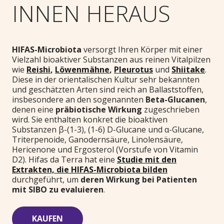
INNEN HERAUS
HIFAS-Microbiota
versorgt Ihren Körper mit einer
Vielzahl bioaktiver Substanzen aus reinen Vitalpilzen
wie
Reishi
,
Löwenmähne
,
Pleurotus
und
Shiitake
.
Diese in der orientalischen Kultur sehr bekannten
und geschätzten Arten sind reich an Ballaststoffen,
insbesondere an den sogenannten
Beta-Glucanen
,
denen eine
präbiotische Wirkung
zugeschrieben
wird. Sie enthalten konkret die bioaktiven
Substanzen β-(1-3), (1-6) D-Glucane und α-Glucane,
Triterpenoide, Ganodernsäure, Linolensäure,
Hericenone und Ergosterol (Vorstufe von Vitamin
D2). Hifas da Terra hat eine
Studie mit den
Extrakten, die HIFAS-Microbiota bilden
durchgeführt, um
deren Wirkung bei Patienten
mit SIBO zu evaluieren
.
KAUFEN