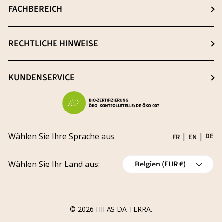
Über uns
FACHBEREICH
Extraktion: Der Schlüsselprozess
Neuigkeiten
Qualitätsmerkmale
Anmeldung
RECHTLICHE HINWEISE
Blog
Frei von Schwermetallen
Registrierung
Nachhaltigkeit
AGB & Widerrufsbelehrung
KUNDENSERVICE
Forschung & Entwicklung
Impressum
Werde Vertriebspartner
Problem melden
Datenschutzerklärung
Karriere
Status verfolgen
Versand
Fördermittel
Wählen Sie Ihre Sprache aus
|
|
DE
FR
EN
Widerrufsrecht
Land/Region
Wählen Sie Ihr Land aus:
Belgien (EUR €)
Stornierungen
Widerrufsformular für die Bestellung
© 2026
HIFAS DA TERRA
.