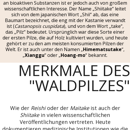
an bioaktiven Substanzen ist er jedoch auch von großem
wissenschaftlichen Interesse. Der Name „Shiitake“ leitet
sich von dem japanischen Wort „Shii“ ab, das eine
Baumart bezeichnet, die eng mit der Kastanie verwandt
ist (
Castanopsis cuspidata
), und von dem Wort „take“,
das „Pilz“ bedeutet. Ursprünglich war diese Sorte einer
der ersten Pilze, die auf Holz kultiviert wurden, und heute
gehört er zu den am meisten konsumierten Pilzen der
Welt. Er ist auch unter den Namen „
Himematsutake
“,
„
Xianggu
“ oder „
Hoang-mo
“ bekannt.
MERKMALE DES
"WALDPILZES"
Wie der
Reishi
oder der
Maitake
ist auch der
Shiitake
in vielen wissenschaftlichen
Veröffentlichungen vertreten. Heute
dokumentieren medizinische Institutionen wie die