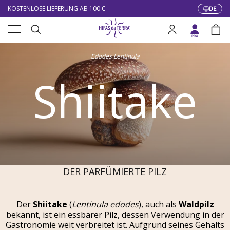
10% DE RÉDUCTION SUR VOTRE PREMIÈRE COMMANDE
DE
Sprach
Direkt zum Inhalt
Menü
LIVRAISON GRATUITE À PARTIR DE 100 €
Suche
Einloggen
Eink
KOSTENLOSE LIEFERUNG AB 100 €
Suchen
Edodes Lentinula
Shiitake
DER PARFÜMIERTE PILZ
Der
Shiitake
(
Lentinula edodes
), auch als
Waldpilz
bekannt, ist ein essbarer Pilz, dessen Verwendung in der
Gastronomie weit verbreitet ist. Aufgrund seines Gehalts