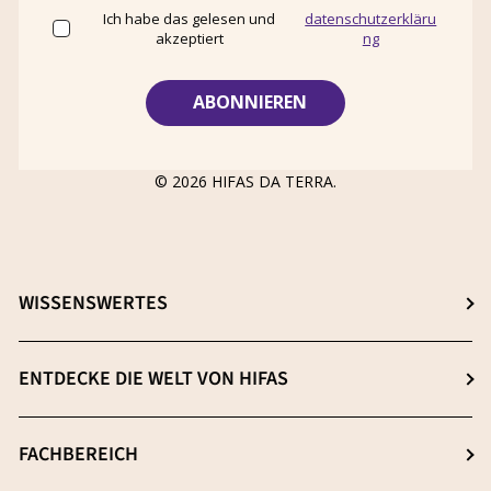
Ich habe das gelesen und
datenschutzerkläru
akzeptiert
ng
© 2026
HIFAS DA TERRA
.
WISSENSWERTES
Wähle dein ideales Nahrungsergänzungsmittel
ENTDECKE DIE WELT VON HIFAS
β-(1-3),(1-6) D-Glucane
Über uns
FACHBEREICH
Extraktion: Der Schlüsselprozess