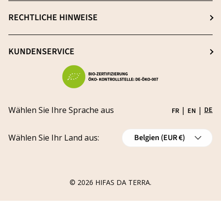
Neuigkeiten
Qualitätsmerkmale
Anmeldung
RECHTLICHE HINWEISE
Blog
Frei von Schwermetallen
Registrierung
Nachhaltigkeit
AGB & Widerrufsbelehrung
KUNDENSERVICE
Forschung & Entwicklung
Impressum
Werde Vertriebspartner
Problem melden
Datenschutzerklärung
Karriere
Status verfolgen
Versand
Fördermittel
Wählen Sie Ihre Sprache aus
|
|
DE
FR
EN
Widerrufsrecht
Land/Region
Wählen Sie Ihr Land aus:
Belgien (EUR €)
Stornierungen
Widerrufsformular für die Bestellung
© 2026
HIFAS DA TERRA
.