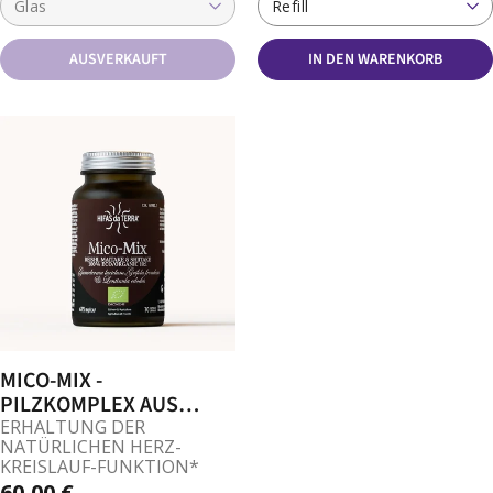
Glas
Refill
AUSVERKAUFT
IN DEN WARENKORB
MICO-MIX -
PILZKOMPLEX AUS
REISHI, SHIITAKE UND
ERHALTUNG DER
NATÜRLICHEN HERZ-
MAITAKE
KREISLAUF-FUNKTION*
60,00 €