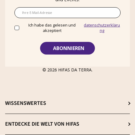
E-Mail
Ich habe das gelesen und
datenschutzerkläru
akzeptiert
ng
© 2026
HIFAS DA TERRA
.
WISSENSWERTES
Wähle dein ideales Nahrungsergänzungsmittel
ENTDECKE DIE WELT VON HIFAS
β-(1-3),(1-6) D-Glucane