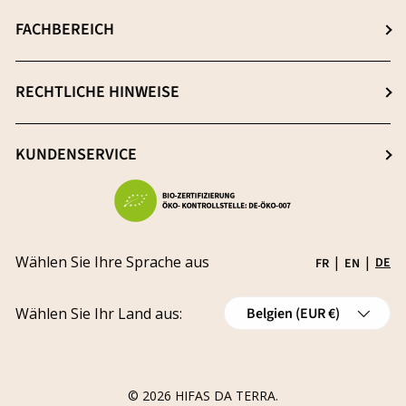
Über uns
FACHBEREICH
Extraktion: Der Schlüsselprozess
Neuigkeiten
Qualitätsmerkmale
Anmeldung
RECHTLICHE HINWEISE
Blog
Frei von Schwermetallen
Registrierung
Nachhaltigkeit
AGB & Widerrufsbelehrung
KUNDENSERVICE
Forschung & Entwicklung
Impressum
Werde Vertriebspartner
Problem melden
Datenschutzerklärung
Karriere
Status verfolgen
Versand
Fördermittel
Wählen Sie Ihre Sprache aus
|
|
DE
FR
EN
Widerrufsrecht
Land/Region
Wählen Sie Ihr Land aus:
Belgien (EUR €)
Stornierungen
Widerrufsformular für die Bestellung
© 2026
HIFAS DA TERRA
.