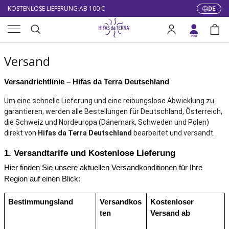
KOSTENLOSE LIEFERUNG AB 100 €
DE
Sprach
Direkt zum Inhalt
Menü
10% DE RÉDUCTION SUR VOTRE PREMIÈRE COMMANDE
Suche
Einloggen
Eink
LIVRAISON GRATUITE À PARTIR DE 100 €
Suchen
Versand
KOSTENLOSE LIEFERUNG AB 100 €
Versandrichtlinie – Hifas da Terra Deutschland
Um eine schnelle Lieferung und eine reibungslose Abwicklung zu 
garantieren, werden alle Bestellungen für Deutschland, Österreich, 
die Schweiz und Nordeuropa (Dänemark, Schweden und Polen) 
direkt von 
Hifas da Terra Deutschland
 bearbeitet und versandt.
1. Versandtarife und Kostenlose Lieferung
Hier finden Sie unsere aktuellen Versandkonditionen für Ihre 
Region auf einen Blick:
Bestimmungsland
Versandkos
Kostenloser 
ten
Versand ab