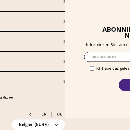
ttel
ABONNIE
N
Informieren Sie sich 
E-Mail
Ich habe das geles
|
|
FR
EN
DE
Land/Region
Belgien (EUR €)