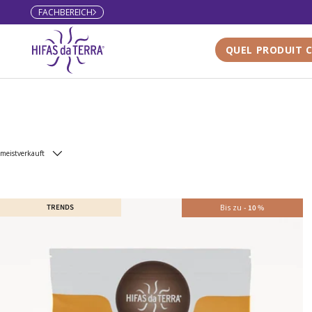
FACHBEREICH
Direkt zum Inhalt
QUEL PRODUIT C
meistverkauft
TRENDS
Bis zu
-
10
%