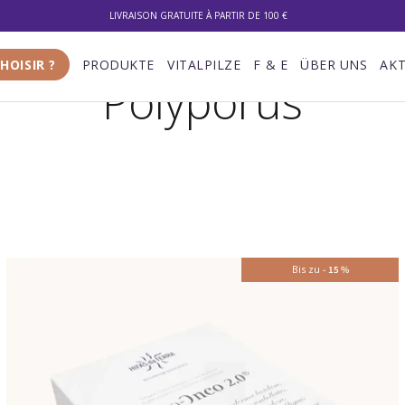
LIVRAISON GRATUITE À PARTIR DE 100 €
KOSTENLOSE LIEFERUNG AB 100 €
HOISIR ?
PRODUKTE
VITALPILZE
F & E
ÜBER UNS
AKT
Polyporus
Bis zu
-
15
%