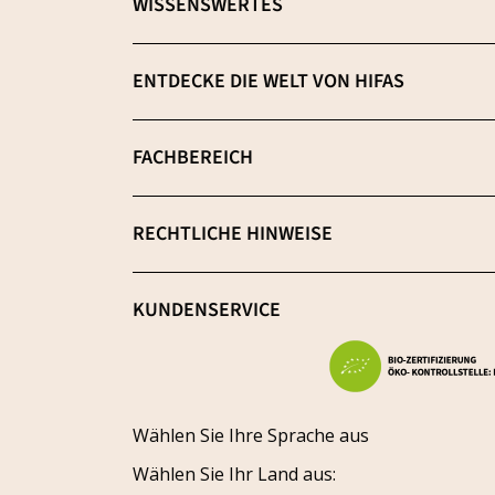
WISSENSWERTES
Wähle dein ideales Nahrungsergänzungsmi
ENTDECKE DIE WELT VON HIFAS
β-(1-3),(1-6) D-Glucane
Über uns
FACHBEREICH
Extraktion: Der Schlüsselprozess
Neuigkeiten
Qualitätsmerkmale
Anmeldung
RECHTLICHE HINWEISE
Blog
Frei von Schwermetallen
Registrierung
Nachhaltigkeit
AGB & Widerrufsbelehrung
KUNDENSERVICE
Forschung & Entwicklung
Impressum
Werde Vertriebspartner
Problem melden
Datenschutzerklärung
Karriere
Status verfolgen
Versand
Fördermittel
Wählen Sie Ihre Sprache aus
Widerrufsrecht
Wählen Sie Ihr Land aus: