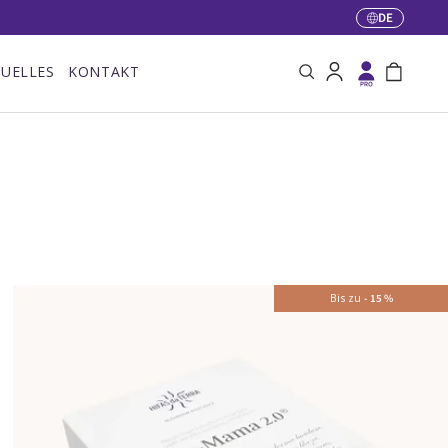
DE
Sprache
UELLES
KONTAKT
Suche
Einloggen
Einkaufstas
Bis zu
-
15
%