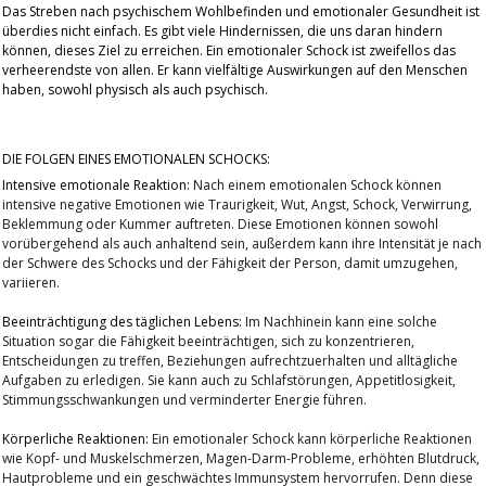
Das Streben nach psychischem Wohlbefinden und emotionaler Gesundheit ist
überdies nicht einfach. Es gibt viele Hindernissen, die uns daran hindern
können, dieses Ziel zu erreichen. Ein emotionaler Schock ist zweifellos das
verheerendste von allen. Er kann vielfältige Auswirkungen auf den Menschen
haben, sowohl physisch als auch psychisch.
DIE FOLGEN EINES EMOTIONALEN SCHOCKS:
Intensive emotionale Reaktion:
Nach einem emotionalen Schock können
intensive negative Emotionen wie Traurigkeit, Wut, Angst, Schock, Verwirrung,
Beklemmung oder Kummer auftreten. Diese Emotionen können sowohl
vorübergehend als auch anhaltend sein, außerdem kann ihre Intensität je nach
der Schwere des Schocks und der Fähigkeit der Person, damit umzugehen,
variieren.
Beeinträchtigung des täglichen Lebens:
Im Nachhinein kann eine solche
Situation sogar die Fähigkeit beeinträchtigen, sich zu konzentrieren,
Entscheidungen zu treffen, Beziehungen aufrechtzuerhalten und alltägliche
Aufgaben zu erledigen. Sie kann auch zu Schlafstörungen, Appetitlosigkeit,
Stimmungsschwankungen und verminderter Energie führen.
Körperliche Reaktionen:
Ein emotionaler Schock kann körperliche Reaktionen
wie Kopf- und Muskelschmerzen, Magen-Darm-Probleme, erhöhten Blutdruck,
Hautprobleme und ein geschwächtes Immunsystem hervorrufen. Denn diese