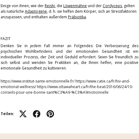
Einige von ihnen, wie der
Reishi
, die
Löwenmähne
und der
Cordyceps
, gelten
als natürliche
Adaptogene
, d. h. sie helfen dem Körper, sich an Stressfaktoren
anzupassen, und enthalten außerdem
Präbiotika
.
FAZIT
Denken Sie in jedem Fall immer an Folgendes: Die Verbesserung des
psychischen Wohlbefindens und der emotionalen Gesundheit ist ein
individueller Prozess, der Zeit und Geduld erfordert. Seien Sie freundlich zu
sich selbst und wenden Sie Praktiken an, die Ihnen helfen, eine positive
emotionale Gesundheit zu kultivieren.
https://www.institut-sante-emotionnelle.fr/ https://www.catie.ca/fr/hiv-and-
emotional-wellness/ https://www.ottawaheart.ca/fr/the-beat/2016/06/24/10-
conseils-pour-une-bonne-sant%C3%A9-%C3%A9motionnelle
Teilen: