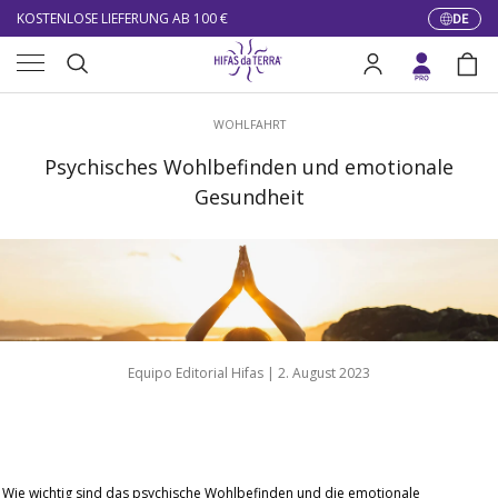
10% DE RÉDUCTION SUR VOTRE PREMIÈRE COMMANDE
DE
Sprach
Direkt zum Inhalt
Menü
LIVRAISON GRATUITE À PARTIR DE 100 €
Suche
Einloggen
Eink
KOSTENLOSE LIEFERUNG AB 100 €
Suchen
WOHLFAHRT
Psychisches Wohlbefinden und emotionale
Gesundheit
Equipo Editorial Hifas |
2. August 2023
Wie wichtig sind das psychische Wohlbefinden und die emotionale