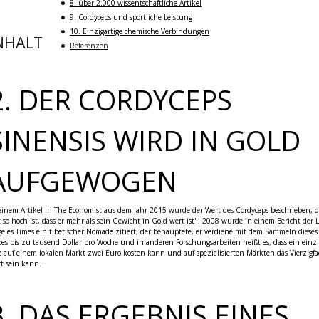
8. über 2.000 wissentschaftliche Artikel
9. Cordyceps und sportliche Leistung
10. Einzigartige chemische Verbindungen
NHALT
Referenzen
2. DER CORDYCEPS
SINENSIS WIRD IN GOLD
AUFGEWOGEN
einem Artikel in The Economist aus dem Jahr 2015 wurde der Wert des Cordyceps beschrieben, d
t so hoch ist, dass er mehr als sein Gewicht in Gold wert ist". 2008 wurde in einem Bericht der L
eles Times ein tibetischer Nomade zitiert, der behauptete, er verdiene mit dem Sammeln dieses
zes bis zu tausend Dollar pro Woche und in anderen Forschungsarbeiten heißt es, dass ein einzi
z auf einem lokalen Markt zwei Euro kosten kann und auf spezialisierten Märkten das Vierzigf
t sein kann.
3. DAS ERGEBNIS EINES