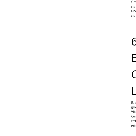
Gra
als
und
als
Es 
ges
Vit
Com
ers
sei