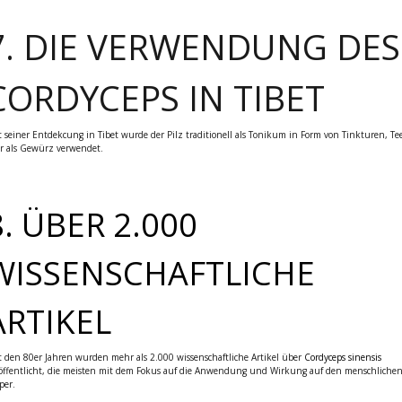
7.
DIE VERWENDUNG DES
CORDYCEPS IN TIBET
t seiner Entdekcung in Tibet wurde der Pilz traditionell als Tonikum in Form von Tinkturen, Te
r als Gewürz verwendet.
8. ÜBER 2.000
WISSENSCHAFTLICHE
ARTIKEL
t den 80er Jahren wurden mehr als 2.000 wissenschaftliche Artikel über
Cordyceps sinensis
öffentlicht, die meisten mit dem Fokus auf die Anwendung und Wirkung auf den menschliche
per.