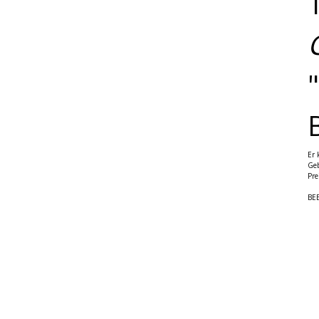
Er 
Geb
Pre
BE