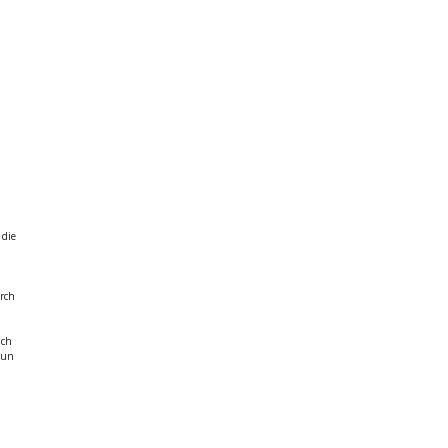
 die
urch
ach
aun