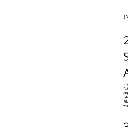
I
In 
"of
Ang
Pil
Pil
wer