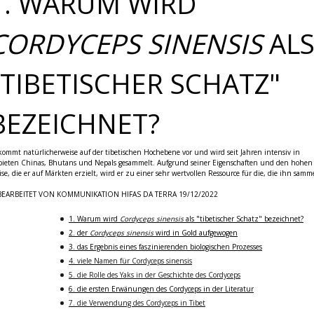
1. WARUM WIRD
CORDYCEPS SINENSIS
AL
"TIBETISCHER SCHATZ"
BEZEICHNET?
kommt natürlicherweise auf der tibetischen Hochebene vor und wird seit Jahren intensiv in
ieten Chinas, Bhutans und Nepals gesammelt. Aufgrund seiner Eigenschaften und den hohen
ise, die er auf Märkten erzielt, wird er zu einer sehr wertvollen Ressource für die, die ihn samm
BEARBEITET VON KOMMUNIKATION HIFAS DA TERRA 19/12/2022
1. Warum wird
Cordyceps sinensis
als "tibetischer Schatz" bezeichnet?
2. der
Cordyceps sinensis
wird in Gold aufgewogen
3. das Ergebnis eines faszinierenden biologischen Prozesses
4. viele Namen für Cordyceps sinensis
5. die Rolle des Yaks in der Geschichte des Cordyceps
6. die ersten Erwänungen des Cordyceps in der Literatur
7. die Verwendung des Cordyceps in Tibet