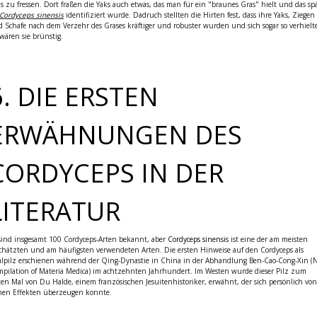
s zu fressen. Dort fraßen die Yaks auch etwas, das man für ein "braunes Gras" hielt und das sp
Cordyceps sinensis
identifiziert wurde. Dadruch stellten die Hirten fest, dass ihre Yaks, Ziegen
 Schafe nach dem Verzehr des Grases kräftiger und robuster wurden und sich sogar so verhielt
 wären sie brünstig.
6. DIE ERSTEN
ERWÄHNUNGEN DES
CORDYCEPS IN DER
LITERATUR
sind insgesamt 100 Cordyceps-Arten bekannt, aber
Cordyceps sinensis
ist eine der am meisten
chätzten und am häufigsten verwendeten Arten. Die ersten Hinweise auf den Cordyceps als
alpilz erschienen während der Qing-Dynastie in China in der Abhandlung Ben-Cao-Cong-Xin (
pilation of Materia Medica) im achtzehnten Jahrhundert. Im Westen wurde dieser Pilz zum
ten Mal von Du Halde, einem französischen Jesuitenhistoriker, erwähnt, der sich persönlich von
nen Effekten überzeugen konnte.