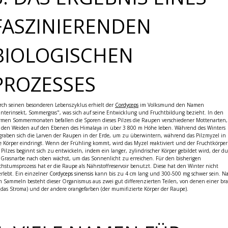
FASZINIERENDEN
BIOLOGISCHEN
PROZESSES
ch seinen besonderen Lebenszyklus erhielt der
Cordyceps
im Volksmund den Namen
nterinsekt, Sommergras", was sich auf seine Entwicklung und Fruchtbildung bezieht. In den
men Sommermonaten befallen die Sporen dieses Pilzes die Raupen verschiedener Mottenarten,
 den Weiden auf den Ebenen des Himalaya in über 3 800 m Höhe leben. Während des Winters
graben sich die Larven der Raupen in der Erde, um zu überwintern, während das Pilzmyzel in
e Körper eindringt. Wenn der Frühling kommt, wird das Myzel reaktiviert und der Fruchtkörper
 Pilzes beginnt sich zu entwickeln, indem ein langer, zylindrischer Körper gebildet wird, der d
 Grasnarbe nach oben wächst, um das Sonnenlicht zu erreichen. Für den bisherigen
hstumsprozess hat er die Raupe als Nährstoffreservoir benutzt. Diese hat den Winter nicht
rlebt. Ein einzelner
Cordyceps sinensis
kann bis zu 4 cm lang und 300-500 mg schwer sein. N
 Sammeln besteht dieser Organismus aus zwei gut differenzierten Teilen, von denen einer br
 (das Stroma) und der andere orangefarben (der mumifizierte Körper der Raupe).