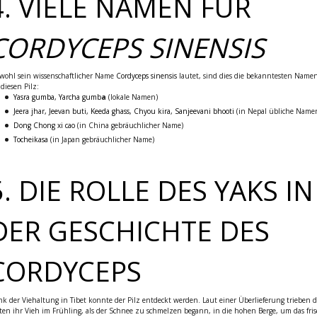
4. VIELE NAMEN FÜR
CORDYCEPS SINENSIS
ohl sein wissenschaftlicher Name
Cordyceps sinensis
lautet, sind dies die bekanntesten Name
 diesen Pilz:
Yasra gumba, Yarcha gumb
a
(lokale Namen)
Jeera jhar, Jeevan buti, Keeda ghass, Chyou kira, Sanjeevani bhooti
(in Nepal übliche Name
Dong Chong xi cao
(in China gebräuchlicher Name)
Tocheikasa
(in Japan gebräuchlicher Name)
5. DIE ROLLE DES YAKS IN
DER GESCHICHTE DES
CORDYCEPS
k der Viehaltung in Tibet konnte der Pilz entdeckt werden. Laut einer Überlieferung trieben d
ten ihr Vieh im Frühling, als der Schnee zu schmelzen begann, in die hohen Berge, um das fri