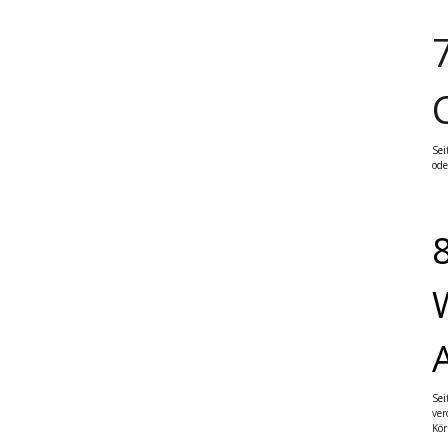
Sei
ode
Sei
ver
Kör