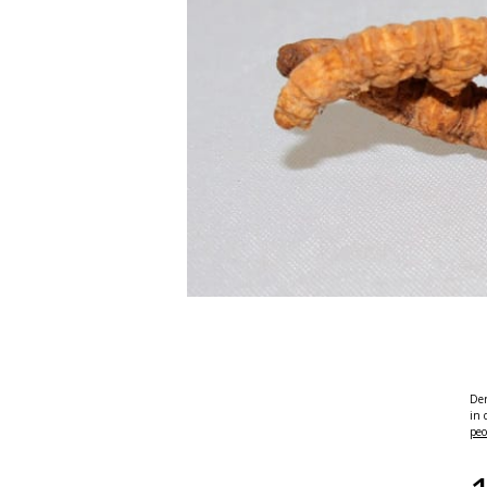
De
in 
peo