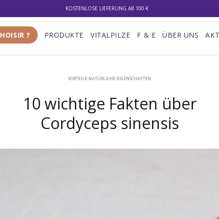
KOSTENLOSE LIEFERUNG AB 100 €
10% DE RÉDUCTION SUR VOTRE PREMIÈRE COMMANDE
HOISIR ?
PRODUKTE
VITALPILZE
F & E
ÜBER UNS
AKT
LIVRAISON GRATUITE À PARTIR DE 100 €
KOSTENLOSE LIEFERUNG AB 100 €
VORTEILE-NATÜRLICHE-EIGENSCHAFTEN
10 wichtige Fakten über
Cordyceps sinensis