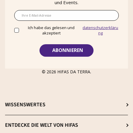
und Events.
E-Mail
Ich habe das gelesen und
datenschutzerkläru
akzeptiert
ng
© 2026
HIFAS DA TERRA
.
WISSENSWERTES
Wähle dein ideales Nahrungsergänzungsmittel
ENTDECKE DIE WELT VON HIFAS