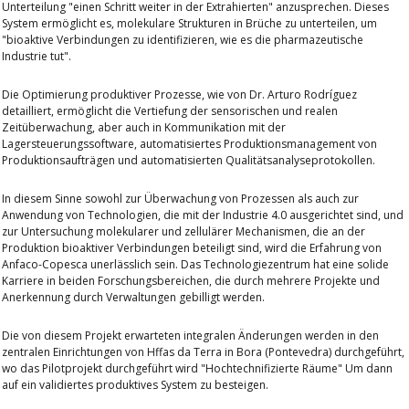
Unterteilung "einen Schritt weiter in der Extrahierten" anzusprechen. Dieses
System ermöglicht es, molekulare Strukturen in Brüche zu unterteilen, um
"bioaktive Verbindungen zu identifizieren, wie es die pharmazeutische
Industrie tut".
Die Optimierung produktiver Prozesse, wie von Dr. Arturo Rodríguez
detailliert, ermöglicht die Vertiefung der sensorischen und realen
Zeitüberwachung, aber auch in Kommunikation mit der
Lagersteuerungssoftware, automatisiertes Produktionsmanagement von
Produktionsaufträgen und automatisierten Qualitätsanalyseprotokollen.
In diesem Sinne sowohl zur Überwachung von Prozessen als auch zur
Anwendung von Technologien, die mit der Industrie 4.0 ausgerichtet sind, und
zur Untersuchung molekularer und zellulärer Mechanismen, die an der
Produktion bioaktiver Verbindungen beteiligt sind, wird die Erfahrung von
Anfaco-Copesca unerlässlich sein. Das Technologiezentrum hat eine solide
Karriere in beiden Forschungsbereichen, die durch mehrere Projekte und
Anerkennung durch Verwaltungen gebilligt werden.
Die von diesem Projekt erwarteten integralen Änderungen werden in den
zentralen Einrichtungen von Hffas da Terra in Bora (Pontevedra) durchgeführt,
wo das Pilotprojekt durchgeführt wird
"Hochtechnifizierte Räume"
Um dann
auf ein validiertes produktives System zu besteigen.