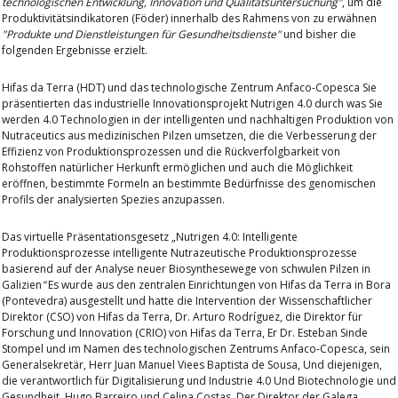
technologischen Entwicklung, Innovation und Qualitätsuntersuchung"
, um die
Produktivitätsindikatoren (Föder) innerhalb des Rahmens von zu erwähnen
"Produkte und Dienstleistungen für Gesundheitsdienste"
und bisher die
folgenden Ergebnisse erzielt.
Hifas da Terra (HDT)
und das technologische Zentrum
Anfaco-Copesca
Sie
präsentierten das industrielle Innovationsprojekt
Nutrigen 4.0
durch was
Sie
werden 4.0 Technologien in der intelligenten und nachhaltigen Produktion von
Nutraceutics aus medizinischen Pilzen umsetzen, die die Verbesserung der
Effizienz von Produktionsprozessen und die Rückverfolgbarkeit von
Rohstoffen natürlicher Herkunft ermöglichen und auch die Möglichkeit
eröffnen, bestimmte Formeln an bestimmte Bedürfnisse des genomischen
Profils der analysierten Spezies anzupassen.
Das virtuelle Präsentationsgesetz
„Nutrigen 4.0: Intelligente
Produktionsprozesse intelligente Nutrazeutische Produktionsprozesse
basierend auf der Analyse neuer Biosynthesewege von schwulen Pilzen in
Galizien
”
Es wurde aus den zentralen Einrichtungen von Hifas da Terra in Bora
(Pontevedra) ausgestellt und hatte die Intervention der
Wissenschaftlicher
Direktor (CSO) von Hifas da Terra
, Dr. Arturo Rodríguez, die
Direktor für
Forschung und Innovation (CRIO) von Hifas da Terra
, Er
Dr. Esteban Sinde
Stompel
und im Namen des technologischen Zentrums
Anfaco-Copesca
, sein
Generalsekretär,
Herr Juan Manuel Viees Baptista de Sousa
,
Und diejenigen,
die verantwortlich für
Digitalisierung und Industrie 4.0
Und
Biotechnologie und
Gesundheit
,
Hugo Barreiro und
Celina Costas.
Der Direktor der
Galega