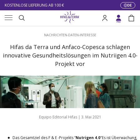
KOSTENLOSE LIEFERUNG AB 100 €
DE
Sprach
Direkt zum Inhalt
Menü
10% DE RÉDUCTION SUR VOTRE PREMIÈRE COMMANDE
Suche
Einloggen
Eink
LIVRAISON GRATUITE À PARTIR DE 100 €
Suchen
NACHRICHTEN-DATEN-INTERESSE
KOSTENLOSE LIEFERUNG AB 100 €
Hifas da Terra und Anfaco-Copesca schlagen
innovative Gesundheitslösungen im Nutriigen 4.0-
Projekt vor
Equipo Editorial Hifas |
3. Mai 2021
Das Gesamtziel des F & E -Projekts “
Nutrigen 4.0
"Es ist Überwachung,