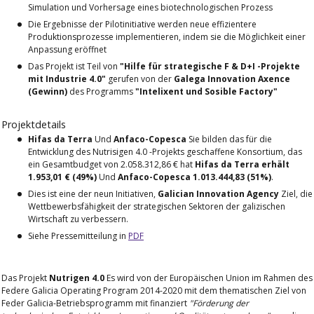
Simulation und Vorhersage eines biotechnologischen Prozess
Die Ergebnisse der Pilotinitiative werden neue effizientere
Produktionsprozesse implementieren, indem sie die Möglichkeit einer
Anpassung eröffnet
Das Projekt ist Teil von
"Hilfe für strategische F & D+I -Projekte
mit Industrie 4.0"
gerufen von der
Galega Innovation Axence
(Gewinn)
des Programms
"Intelixent und Sosible Factory"
Projektdetails
Hifas da Terra
Und
Anfaco-Copesca
Sie bilden das für die
Entwicklung des Nutrisigen 4.0 -Projekts geschaffene Konsortium, das
ein Gesamtbudget von 2.058.312,86 € hat
Hifas da Terra erhält
1.953,01 € (49%)
Und
Anfaco-Copesca 1.013.444,83 (51%)
.
Dies ist eine der neun Initiativen,
Galician Innovation Agency
Ziel, die
Wettbewerbsfähigkeit der strategischen Sektoren der galizischen
Wirtschaft zu verbessern.
Siehe Pressemitteilung in
PDF
Das Projekt
Nutrigen 4.0
Es wird von der Europäischen Union im Rahmen des
Federe Galicia Operating Program 2014-2020 mit dem thematischen Ziel von
Feder Galicia-Betriebsprogramm mit finanziert
"Förderung der