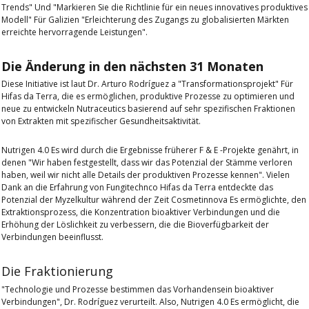
Trends"
Und
"Markieren Sie die Richtlinie für ein neues innovatives produktives
Modell"
Für Galizien
"Erleichterung des Zugangs zu globalisierten Märkten
erreichte hervorragende Leistungen"
.
Die Änderung in den nächsten 31 Monaten
Diese Initiative ist laut Dr. Arturo Rodríguez a
"Transformationsprojekt"
Für
Hifas da Terra, die es ermöglichen, produktive Prozesse zu optimieren und
neue zu entwickeln
Nutraceutics basierend auf sehr spezifischen Fraktionen
von Extrakten mit spezifischer Gesundheitsaktivität
.
Nutrigen 4.0
Es wird durch die Ergebnisse früherer F & E -Projekte genährt, in
denen
"Wir haben festgestellt, dass wir das Potenzial der Stämme verloren
haben, weil wir nicht alle Details der produktiven Prozesse kennen"
. Vielen
Dank an die Erfahrung von
Fungitechnco
Hifas da Terra entdeckte das
Potenzial der Myzelkultur während der Zeit
Cosmetinnova
Es ermöglichte, den
Extraktionsprozess, die Konzentration bioaktiver Verbindungen und die
Erhöhung der Löslichkeit zu verbessern, die die Bioverfügbarkeit der
Verbindungen beeinflusst.
Die Fraktionierung
"Technologie und Prozesse bestimmen das Vorhandensein bioaktiver
Verbindungen"
, Dr. Rodríguez verurteilt. Also,
Nutrigen 4.0
Es ermöglicht, die