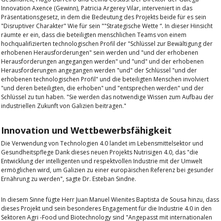
Innovation Axence (Gewinn)
,
Patricia Argerey Vilar
, interveniert in das
Präsentationsgesetz, in dem die Bedeutung des Projekts beide für es sein
"Disruptiver Charakter"
Wie für sein ""
Strategische Wette “.
In dieser Hinsicht
räumte er ein, dass die beteiligten menschlichen Teams von einem
hochqualifizierten technologischen Profil der "Schlüssel zur Bewältigung der
erhobenen Herausforderungen" sein werden und "und der erhobenen
Herausforderungen angegangen werden" und "und" und der erhobenen
Herausforderungen angegangen werden "und" der Schlüssel "und der
erhobenen technologischen Profil" und die beteiligten Menschen involviert
"und deren beteiligten, die erhoben" und "entsprechen werden" und der
Schlüssel zu tun haben.
"Sie werden das notwendige Wissen zum Aufbau der
industriellen Zukunft von Galizien beitragen."
Innovation und Wettbewerbsfähigkeit
Die Verwendung von Technologien 4.0 landet im Lebensmittelsektor und
Gesundheitspflege
Dank dieses neuen Projekts Nutrisigen 4.0, das "die
Entwicklung der intelligenten und respektvollen Industrie mit der Umwelt
ermöglichen wird, um Galizien zu einer europäischen Referenz bei gesunder
Ernährung zu werden", sagte Dr. Esteban Sindne.
In diesem Sinne fügte Herr Juan Manuel Wienites Baptista de Sousa hinzu, dass
dieses Projekt und sein besonderes Engagement für die Industrie 4.0 in den
Sektoren Agri -Food und Biotechnology sind
"Angepasst mit internationalen